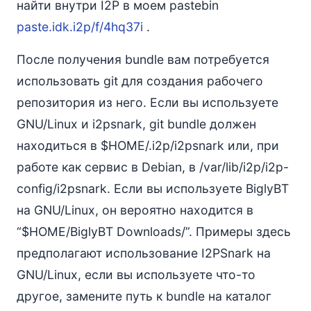
найти внутри I2P в моем pastebin
paste.idk.i2p/f/4hq37i
.
После получения bundle вам потребуется
использовать git для создания рабочего
репозитория из него. Если вы используете
GNU/Linux и i2psnark, git bundle должен
находиться в $HOME/.i2p/i2psnark или, при
работе как сервис в Debian, в /var/lib/i2p/i2p-
config/i2psnark. Если вы используете BiglyBT
на GNU/Linux, он вероятно находится в
“$HOME/BiglyBT Downloads/”. Примеры здесь
предполагают использование I2PSnark на
GNU/Linux, если вы используете что-то
другое, замените путь к bundle на каталог