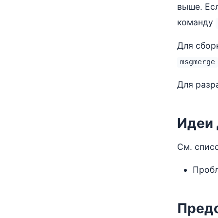
выше. Ес
команду
Для сбор
msgmerge
Для разр
Идеи 
См. списо
Пробл
Предо