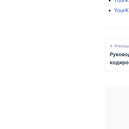
YourKi
YourKi
← Previou
Руково
кодиро