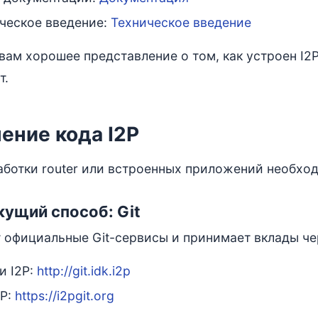
ческое введение:
Техническое введение
 вам хорошее представление о том, как устроен I2
т.
ение кода I2P
аботки router или встроенных приложений необхо
кущий способ: Git
т официальные Git-сервисы и принимает вклады чер
и I2P:
http://git.idk.i2p
2P:
https://i2pgit.org