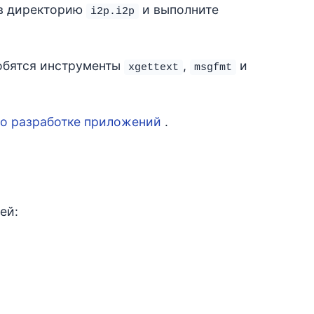
 в директорию
и выполните
i2p.i2p
обятся инструменты
,
и
xgettext
msgfmt
по разработке приложений
.
ей: