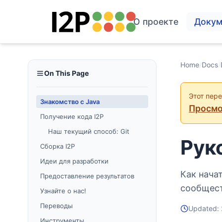
О проекте
Докум
Home
/
Docs
/
On This Page
Этот пер
Знакомство с Java
Просмо
Получение кода I2P
Наш текущий способ: Git
Рук
Сборка I2P
Идеи для разработки
Как нача
Предоставление результатов
сообщест
Узнайте о нас!
Переводы
Updated:
Инструменты