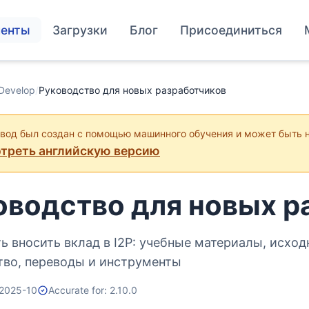
енты
Загрузки
Блог
Присоединиться
Develop
/
Руководство для новых разработчиков
евод был создан с помощью машинного обучения и может быть 
треть английскую версию
оводство для новых р
ть вносить вклад в I2P: учебные материалы, исход
во, переводы и инструменты
 2025-10
Accurate for: 2.10.0