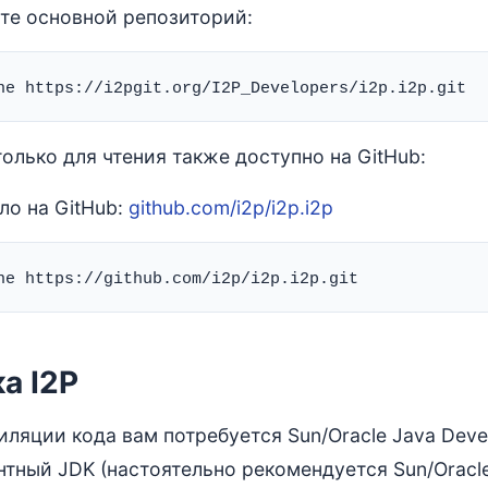
те основной репозиторий:
олько для чтения также доступно на GitHub:
ло на GitHub:
github.com/i2p/i2p.i2p
а I2P
ляции кода вам потребуется Sun/Oracle Java Devel
тный JDK (настоятельно рекомендуется Sun/Oracle 