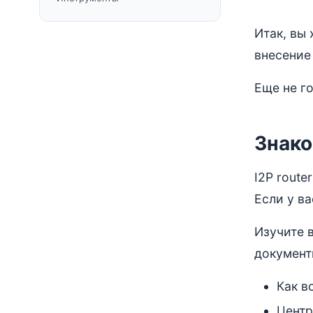
Итак, вы 
внесение
Еще не г
Знако
I2P rout
Если у в
Изучите в
документ
Как в
Центр