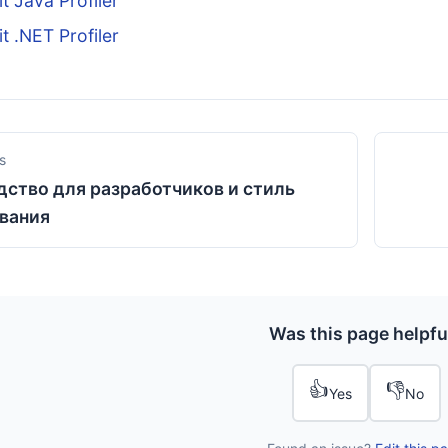
t Java Profiler
t .NET Profiler
s
дство для разработчиков и стиль
вания
Was this page helpfu
👍
👎
Yes
No