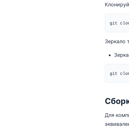
Клонируй
Зеркало т
Зерка
Сборк
Для компи
эквивален