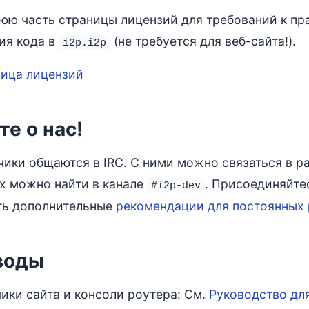
юю часть страницы лицензий для требований к пр
ия кода в
(не требуется для веб-сайта!).
i2p.i2p
ица лицензий
те о нас!
чики общаются в IRC. С ними можно связаться в ра
х можно найти в канале
. Присоединяйтес
#i2p-dev
ть дополнительные
рекомендации для постоянных 
воды
ики сайта и консоли роутера: См.
Руководство дл