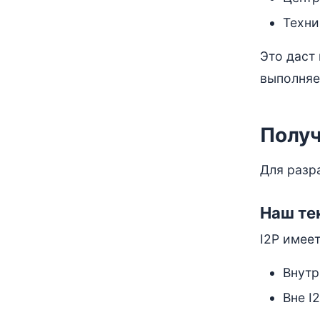
Техни
Это даст
выполняе
Получ
Для разр
Наш те
I2P имее
Внутр
Вне I