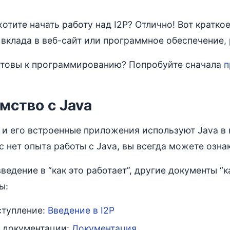
хотите начать работу над I2P? Отлично! Вот кратко
 вклада в веб-сайт или программное обеспечение,
отовы к программированию? Попробуйте сначала
п
мство с Java
er и его встроенные приложения используют Java в
ас нет опыта работы с Java, вы всегда можете озн
ведение в “как это работает”, другие документы “
ы:
ступление:
Введение в I2P
 документации:
Документация