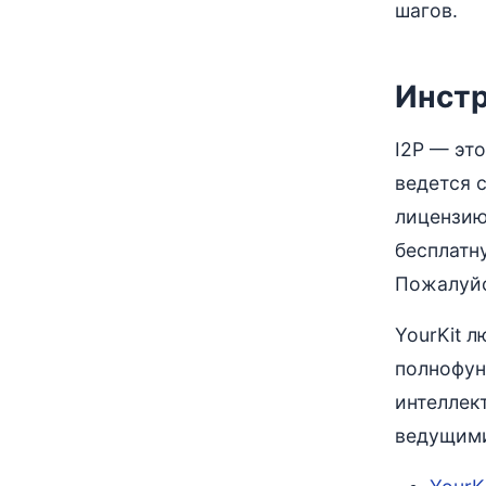
шагов.
Инст
I2P — эт
ведется 
лицензию
бесплатн
Пожалуйс
YourKit 
полнофун
интеллек
ведущими