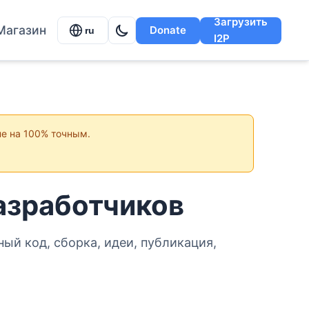
Загрузить
Магазин
Donate
ru
I2P
не на 100% точным.
азработчиков
ный код, сборка, идеи, публикация,