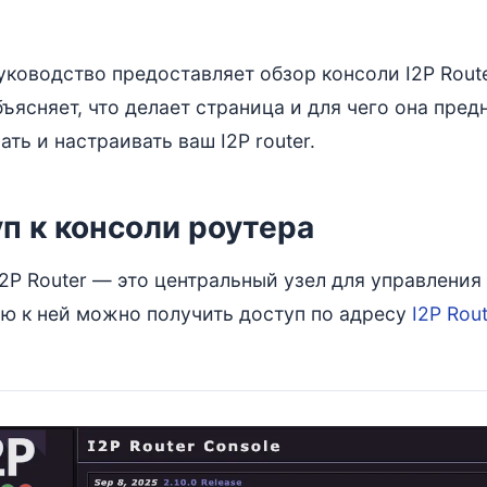
уководство предоставляет обзор консоли I2P Rout
ъясняет, что делает страница и для чего она пред
ть и настраивать ваш I2P router.
п к консоли роутера
2P Router — это центральный узел для управления 
ю к ней можно получить доступ по адресу
I2P Rou