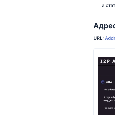
и ста
Адрес
URL:
Addr