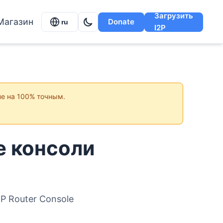
Загрузить
Магазин
Donate
ru
I2P
не на 100% точным.
е консоли
P Router Console