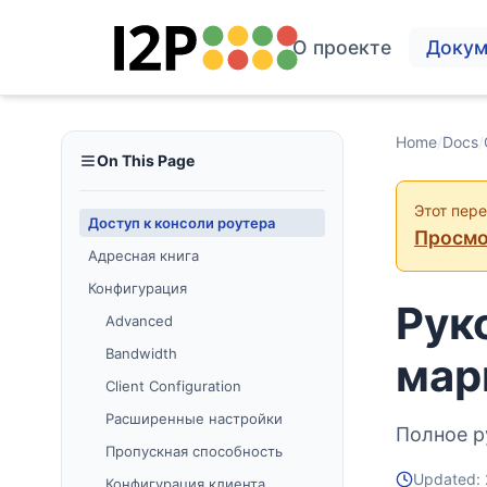
О проекте
Докум
Home
/
Docs
/
On This Page
Этот пер
Доступ к консоли роутера
Просмо
Адресная книга
Конфигурация
Рук
Advanced
Bandwidth
мар
Client Configuration
Расширенные настройки
Полное р
Пропускная способность
Updated: 
Конфигурация клиента