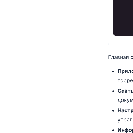
Главная 
Прил
торре
Сайты
докум
Наст
управ
Инфор