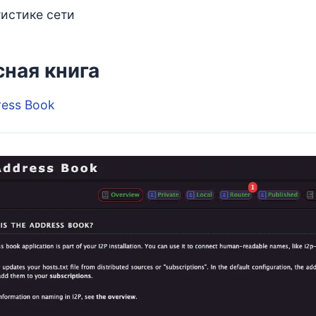
тистике сети
ная книга
ess Book