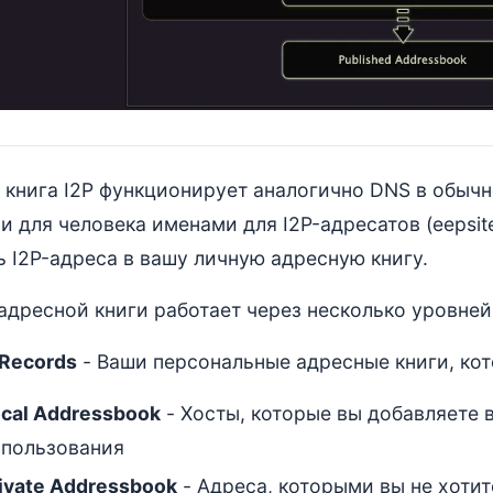
 книга I2P функционирует аналогично DNS в обычн
и для человека именами для I2P-адресатов (eepsit
ь I2P-адреса в вашу личную адресную книгу.
адресной книги работает через несколько уровней
 Records
- Ваши персональные адресные книги, кот
cal Addressbook
- Хосты, которые вы добавляете 
спользования
ivate Addressbook
- Адреса, которыми вы не хотит