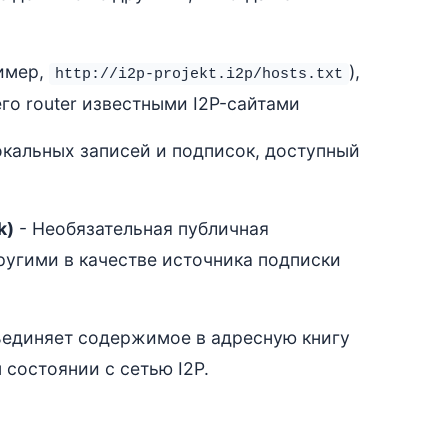
ример,
),
http://i2p-projekt.i2p/hosts.txt
го router известными I2P-сайтами
окальных записей и подписок, доступный
k)
- Необязательная публичная
ругими в качестве источника подписки
ъединяет содержимое в адресную книгу
 состоянии с сетью I2P.