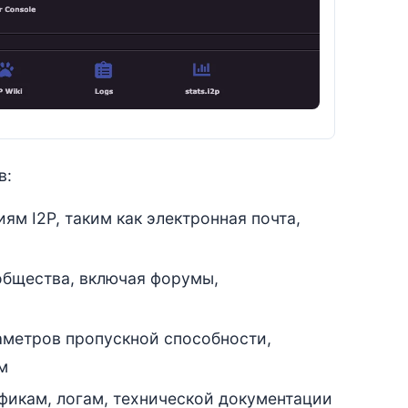
в:
м I2P, таким как электронная почта,
общества, включая форумы,
аметров пропускной способности,
м
афикам, логам, технической документации