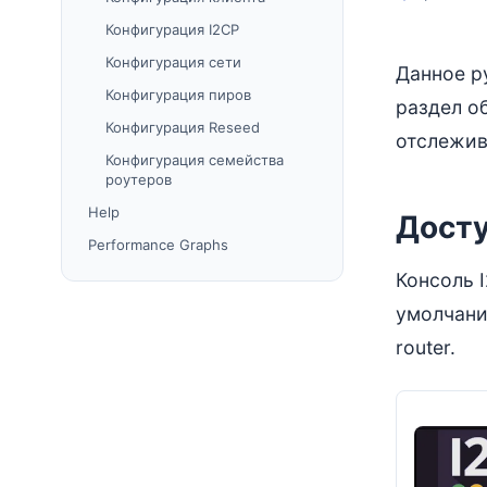
Конфигурация I2CP
Конфигурация сети
Данное р
Конфигурация пиров
раздел об
Конфигурация Reseed
отслежива
Конфигурация семейства
роутеров
Help
Досту
Performance Graphs
Консоль I
умолчани
router.