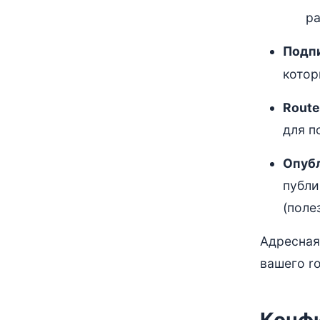
р
Подп
котор
Route
для п
Опубл
публи
(поле
Адресная
вашего ro