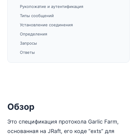
Рукопожатие и аутентификация
Типы сообщений
Установление соединения
Определения
Запросы
Ответы
Прикладной уровень
Содержимое прикладных данных
Интерфейс администрирования
Интерфейс маршрутизатора
Обоснование
Обзор
Примечания
Проблемы
Это спецификация протокола Garlic Farm,
Миграция
основанная на JRaft, его коде “exts” для
Ссылки