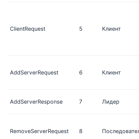
ClientRequest
5
Клиент
AddServerRequest
6
Клиент
AddServerResponse
7
Лидер
RemoveServerRequest
8
Последовате