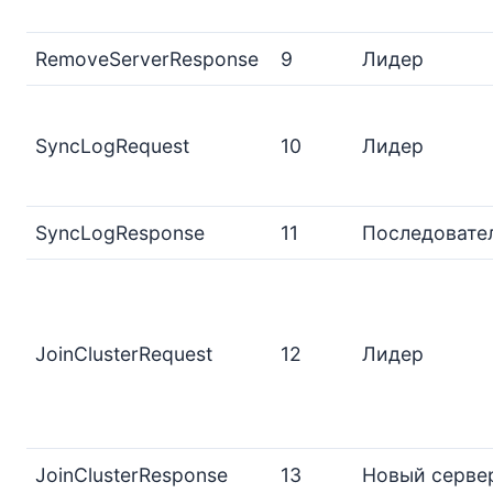
RemoveServerResponse
9
Лидер
SyncLogRequest
10
Лидер
SyncLogResponse
11
Последовате
JoinClusterRequest
12
Лидер
JoinClusterResponse
13
Новый серве