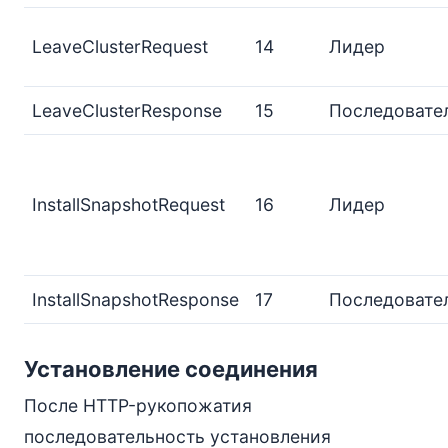
LeaveClusterRequest
14
Лидер
LeaveClusterResponse
15
Последовате
InstallSnapshotRequest
16
Лидер
InstallSnapshotResponse
17
Последовате
Установление соединения
После HTTP-рукопожатия
последовательность установления