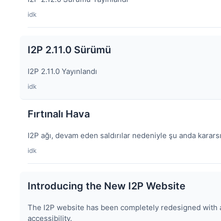
idk
I2P 2.11.0 Sürümü
I2P 2.11.0 Yayınlandı
idk
Fırtınalı Hava
I2P ağı, devam eden saldırılar nedeniyle şu anda karars
idk
Introducing the New I2P Website
The I2P website has been completely redesigned with a
accessibility.