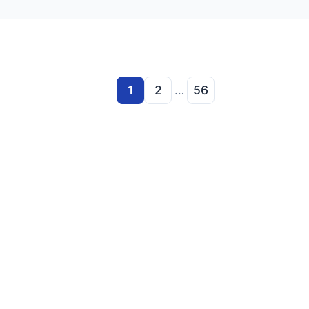
1
2
…
56