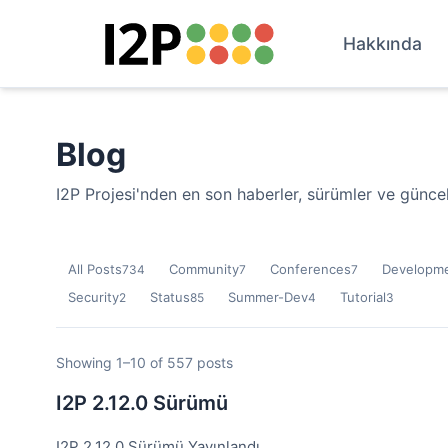
Hakkında
Blog
I2P Projesi'nden en son haberler, sürümler ve günce
All Posts
Community
Conferences
Developm
734
7
7
Security
Status
Summer-Dev
Tutorial
2
85
4
3
Showing 1–10 of 557 posts
I2P 2.12.0 Sürümü
I2P 2.12.0 Sürümü Yayınlandı