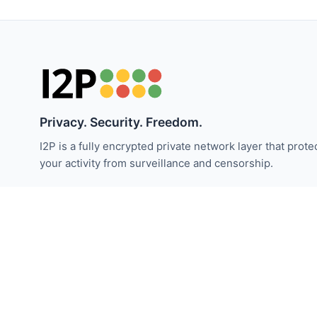
Privacy. Security. Freedom.
I2P is a fully encrypted private network layer that prote
your activity from surveillance and censorship.
I2P haberleriyle güncel kalın:
Abone Ol
© 2026 Invisible Internet Projesi. Creative Commons altında l