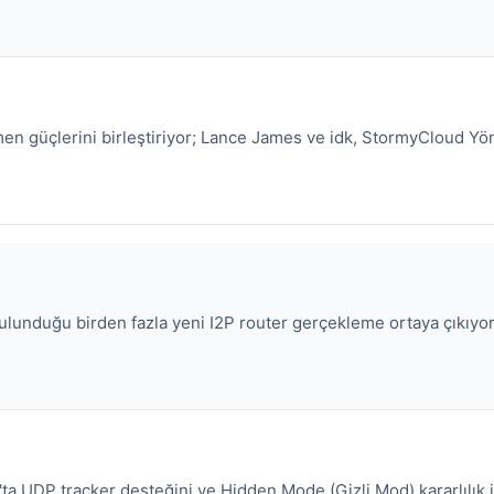
men güçlerini birleştiriyor; Lance James ve idk, StormyCloud Yö
bulunduğu birden fazla yeni I2P router gerçekleme ortaya çıkıyo
'ta UDP tracker desteğini ve Hidden Mode (Gizli Mod) kararlılık iy