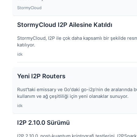
StormyCloud
StormyCloud I2P Ailesine Katıldı
StormyCloud, I2P ile çok daha kapsamlı bir şekilde res
katılıyor.
idk
Yeni I2P Routers
Rust'taki emissary ve Go'daki go-i2p'nin de aralarında 
kullanım ve ağ çeşitliliği için yeni olanaklar sunuyor.
idk
I2P 2.10.0 Sürümü
I2P 2.10.0, post-kuantum kriptografi testlerini, I2PSnark