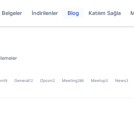
Belgeler
İndirilenler
Blog
Katılım Sağla
M
llemeler
ent
General
I2pcon
Meeting
Meetup
News
9
12
2
286
3
3