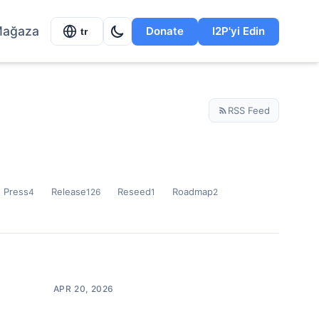
ağaza
Donate
I2P'yi Edin
tr
RSS Feed
Press
Release
Reseed
Roadmap
4
126
1
2
APR 20, 2026