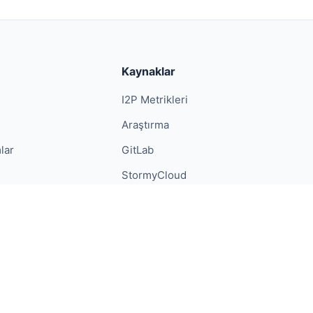
Kaynaklar
I2P Metrikleri
Araştırma
lar
GitLab
StormyCloud
Gizlilik
Android Gizlilik
Şartlar
Basın