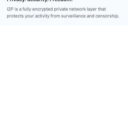
I2P is a fully encrypted private network layer that
protects your activity from surveillance and censorship.
I2P haberleriyle güncel kalın:
Abone Ol
Hızlı Bağlantılar
Bağış Yap
I2P Tanıtımı
Topluluk
Katılın
Blog