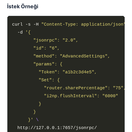
İstek Örneği
curl -s -H 
"Content-Type: application/json"
  -d 
      }'