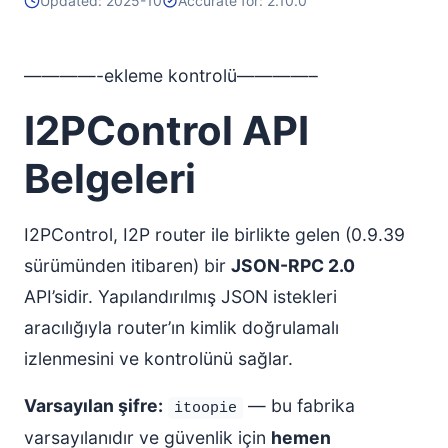
Updated: 2025-10
Accurate for: 2.10.0
————-ekleme kontrolü————–
I2PControl API
Belgeleri
I2PControl, I2P router ile birlikte gelen (0.9.39
sürümünden itibaren) bir
JSON-RPC 2.0
API’sidir. Yapılandırılmış JSON istekleri
aracılığıyla router’ın kimlik doğrulamalı
izlenmesini ve kontrolünü sağlar.
Varsayılan şifre:
— bu fabrika
itoopie
varsayılanıdır ve güvenlik için
hemen