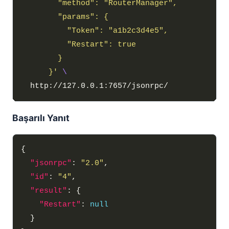
      }'
Başarılı Yanıt
"jsonrpc"
: 
"2.0"
"id"
: 
"4"
"result"
"Restart"
: 
null