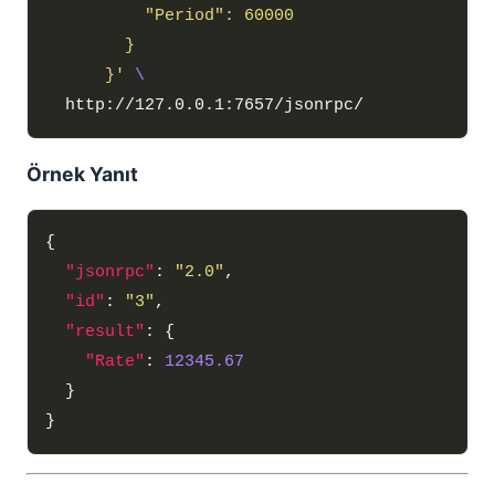
      }'
Örnek Yanıt
"jsonrpc"
: 
"2.0"
"id"
: 
"3"
"result"
"Rate"
: 
12345.67