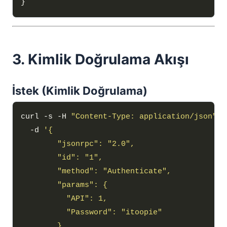
3. Kimlik Doğrulama Akışı
İstek (Kimlik Doğrulama)
curl -s -H 
"Content-Type: application/json"
  -d 