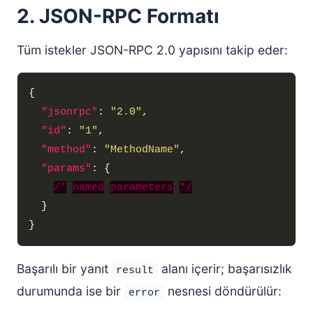
2. JSON-RPC Formatı
Tüm istekler JSON-RPC 2.0 yapısını takip eder:
"jsonrpc"
: 
"2.0"
"id"
: 
"1"
"method"
: 
"MethodName"
"params"
/*
named
parameters
*/
Başarılı bir yanıt
alanı içerir; başarısızlık
result
durumunda ise bir
nesnesi döndürülür:
error