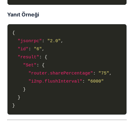
Yanıt Örneği
"jsonrpc"
: 
"2.0"
"id"
: 
"6"
"result"
"Set"
"router.sharePercentage"
: 
"75"
"i2np.flushInterval"
: 
"6000"