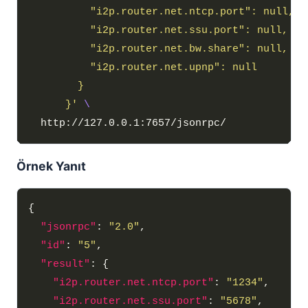
      }'
Örnek Yanıt
"jsonrpc"
: 
"2.0"
"id"
: 
"5"
"result"
"i2p.router.net.ntcp.port"
: 
"1234"
"i2p.router.net.ssu.port"
: 
"5678"