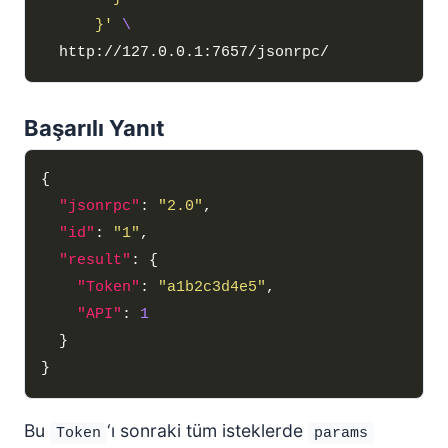
      }'
Başarılı Yanıt
"jsonrpc"
: 
"2.0"
"id"
: 
"1"
"result"
"Token"
: 
"a1b2c3d4e5"
"API"
: 
1
Bu
‘ı sonraki tüm isteklerde
Token
params