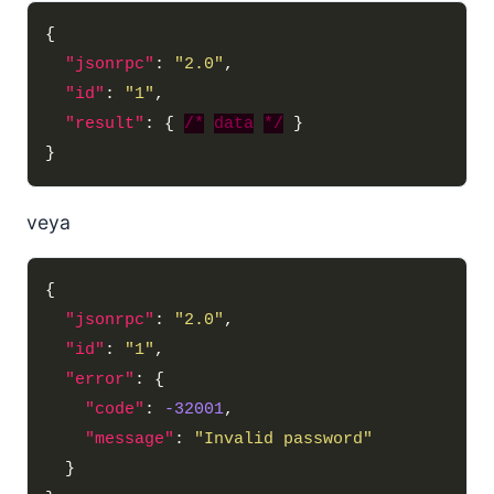
"jsonrpc"
: 
"2.0"
"id"
: 
"1"
"result"
: { 
/*
data
*/
veya
"jsonrpc"
: 
"2.0"
"id"
: 
"1"
"error"
"code"
: 
-32001
"message"
: 
"Invalid password"