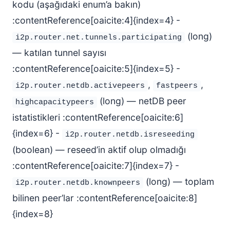
kodu (aşağıdaki enum’a bakın)
:contentReference[oaicite:4]{index=4} -
(long)
i2p.router.net.tunnels.participating
— katılan tunnel sayısı
:contentReference[oaicite:5]{index=5} -
,
,
i2p.router.netdb.activepeers
fastpeers
(long) — netDB peer
highcapacitypeers
istatistikleri :contentReference[oaicite:6]
{index=6} -
i2p.router.netdb.isreseeding
(boolean) — reseed’in aktif olup olmadığı
:contentReference[oaicite:7]{index=7} -
(long) — toplam
i2p.router.netdb.knownpeers
bilinen peer’lar :contentReference[oaicite:8]
{index=8}