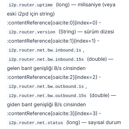
(long) — milisaniye (veya
i2p.router.uptime
eski i2pd için string)
:contentReference[oaicite:0]{index=0} -
(String) — sürüm dizesi
i2p.router.version
:contentReference[oaicite:1]{index=1} -
,
i2p.router.net.bw.inbound.1s
(double) —
i2p.router.net.bw.inbound.15s
gelen bant genişliği B/s cinsinden
:contentReference[oaicite:2]{index=2} -
,
i2p.router.net.bw.outbound.1s
(double) —
i2p.router.net.bw.outbound.15s
giden bant genişliği B/s cinsinden
:contentReference[oaicite:3]{index=3} -
(long) — sayısal durum
i2p.router.net.status