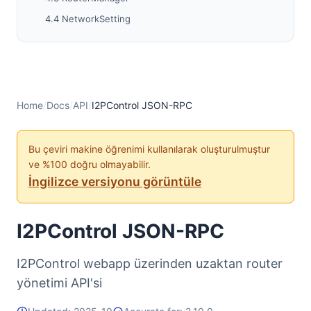
4.4 NetworkSetting
4.5 Gelişmiş Ayarlar
5. Hata Kodları
Standart JSON-RPC2 Hata Kodları
6. Kullanım ve En İyi Uygulamalar
Home
/
Docs
/
API
/
I2PControl JSON-RPC
Bu çeviri makine öğrenimi kullanılarak oluşturulmuştur
ve %100 doğru olmayabilir.
İngilizce versiyonu görüntüle
I2PControl JSON-RPC
I2PControl webapp üzerinden uzaktan router
yönetimi API'si