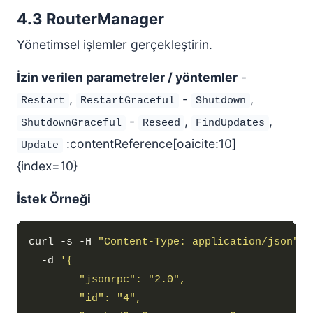
4.3 RouterManager
Yönetimsel işlemler gerçekleştirin.
İzin verilen parametreler / yöntemler
-
,
-
,
Restart
RestartGraceful
Shutdown
-
,
,
ShutdownGraceful
Reseed
FindUpdates
:contentReference[oaicite:10]
Update
{index=10}
İstek Örneği
curl -s -H 
"Content-Type: application/json"
  -d 