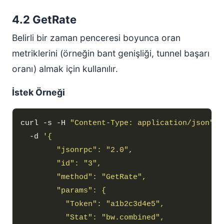
4.2 GetRate
Belirli bir zaman penceresi boyunca oran
metriklerini (örneğin bant genişliği, tunnel başarı
oranı) almak için kullanılır.
İstek Örneği
curl -s -H 
"Content-Type: application/json"
  -d 