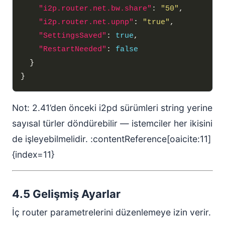
"i2p.router.net.bw.share"
: 
"50"
"i2p.router.net.upnp"
: 
"true"
"SettingsSaved"
: 
true
"RestartNeeded"
: 
false
Not: 2.41’den önceki i2pd sürümleri string yerine
sayısal türler döndürebilir — istemciler her ikisini
de işleyebilmelidir. :contentReference[oaicite:11]
{index=11}
4.5 Gelişmiş Ayarlar
İç router parametrelerini düzenlemeye izin verir.