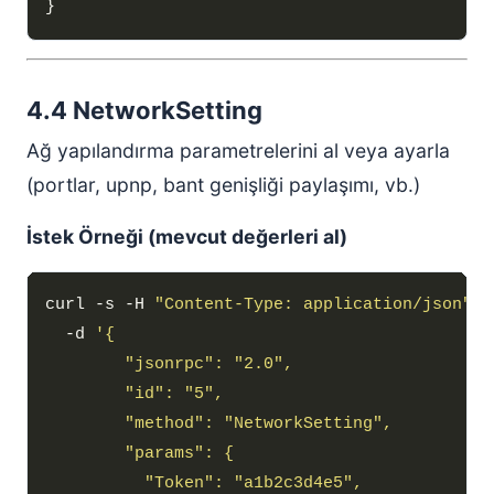
4.4 NetworkSetting
Ağ yapılandırma parametrelerini al veya ayarla
(portlar, upnp, bant genişliği paylaşımı, vb.)
İstek Örneği (mevcut değerleri al)
curl -s -H 
"Content-Type: application/json"
  -d 