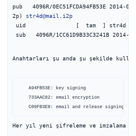
pub   4096R/0EC51FCDA94FB53E 2014-03-
2p) 
str4d@mail.i2p
 uid               [  tam  ] str4d 
st
 sub   4096R/1CC61D9B33C3241B 2014-03
Anahtarları şu anda şu şekilde kullan
    A94FB53E: key signing

    733AAC82: email encryption

Her yıl yeni şifreleme ve imzalama al