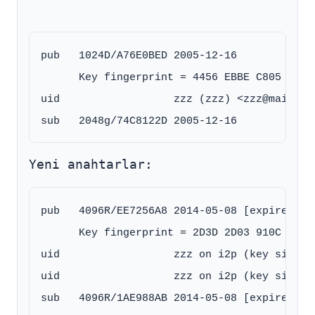
pub   1024D/A76E0BED 2005-12-16

      Key fingerprint = 4456 EBBE C805 63FE
uid                  zzz (zzz) <zzz@mail.i2p
Yeni anahtarlar:
pub   4096R/EE7256A8 2014-05-08 [expires: 20
      Key fingerprint = 2D3D 2D03 910C 6504
uid                  zzz on i2p (key signing
uid                  zzz on i2p (key signing
sub   4096R/1AE988AB 2014-05-08 [expires: 20