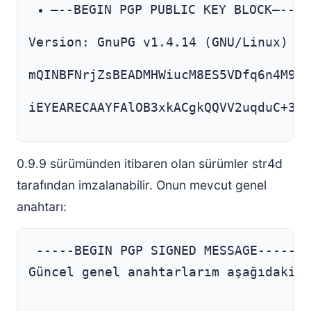
—--BEGIN PGP PUBLIC KEY BLOCK—--
Version: GnuPG v1.4.14 (GNU/Linux)
mQINBFNrjZsBEADMHWiucM8ES5VDfq6n4M9DJ
iEYEARECAAYFAlOB3xkACgkQQVV2uqduC+3+U
0.9.9 sürümünden itibaren olan sürümler str4d
tarafından imzalanabilir. Onun mevcut genel
anahtarı:
Güncel genel anahtarlarım aşağıdaki g