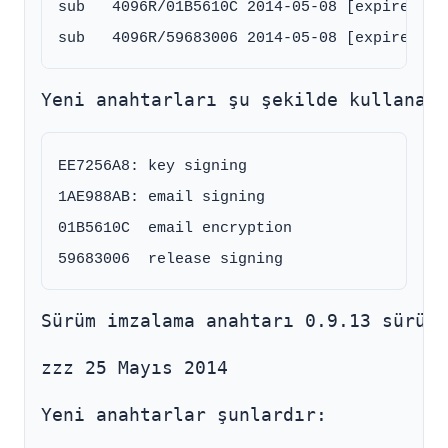
sub   4096R/01B5610C 2014-05-08 [expires: 20
Yeni anahtarları şu şekilde kullanaca
EE7256A8: key signing

1AE988AB: email signing

01B5610C  email encryption

Sürüm imzalama anahtarı 0.9.13 sürümü
zzz 25 Mayıs 2014
Yeni anahtarlar şunlardır: