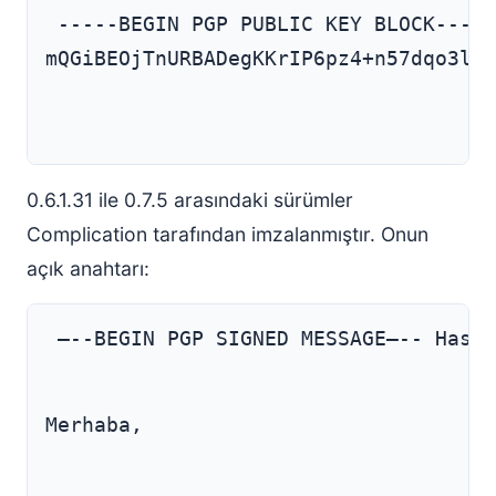
mQGiBEOjTnURBADegKKrIP6pz4+n57dqo3l9Q
0.6.1.31 ile 0.7.5 arasındaki sürümler
Complication tarafından imzalanmıştır. Onun
açık anahtarı:
 —--BEGIN PGP SIGNED MESSAGE—-- Hash:
Merhaba,