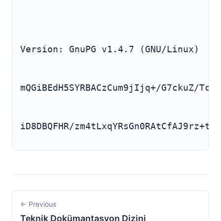
Version: GnuPG v1.4.7 (GNU/Linux)
mQGiBEdH5SYRBACzCum9jIjq+/G7ckuZ/TcFm
iD8DBQFHR/zm4tLxqYRsGn0RAtCfAJ9rz+tsy
← Previous
Teknik Dokümantasyon Dizini