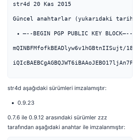
str4d 20 Kas 2015
Güncel anahtarlar (yukarıdaki tarih i
—--BEGIN PGP PUBLIC KEY BLOCK—--
mQINBFMfofkBEADlyw6v1hGBtnIISujt/18RJ
iQIcBAEBCgAGBQJWT6iBAAoJEBO17ljAn7Pgn
str4d aşağıdaki sürümleri imzalamıştır:
0.9.23
0.7.6 ile 0.9.12 arasındaki sürümler zzz
tarafından aşağıdaki anahtar ile imzalanmıştır: