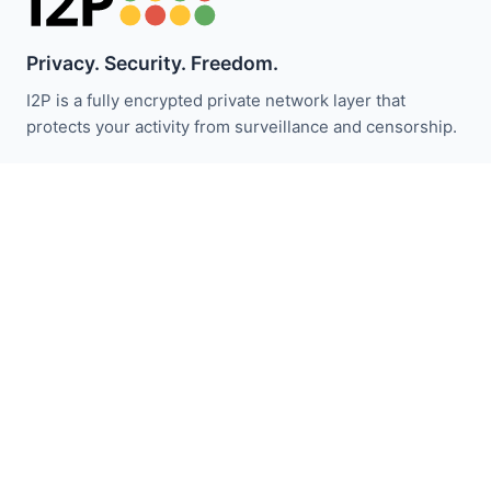
Privacy. Security. Freedom.
I2P is a fully encrypted private network layer that
protects your activity from surveillance and censorship.
I2P haberleriyle güncel kalın:
Abone Ol
Hızlı Bağlantılar
Bağış Yap
I2P Tanıtımı
Topluluk