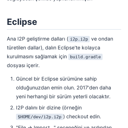
Eclipse
Ana I2P geliştirme dalları (
ve ondan
i2p.i2p
türetilen dallar), dalın Eclipse'te kolayca
kurulmasını sağlamak için
build.gradle
dosyası içerir.
Güncel bir Eclipse sürümüne sahip
olduğunuzdan emin olun. 2017'den daha
yeni herhangi bir sürüm yeterli olacaktır.
I2P dalını bir dizine (örneğin
) checkout edin.
$HOME/dev/i2p.i2p
"File → Import..." seçeneğini ve ardından