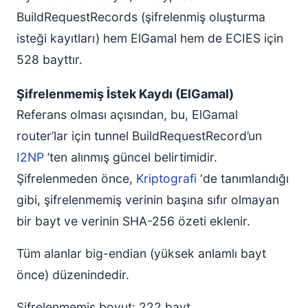
BuildRequestRecords (şifrelenmiş oluşturma
isteği kayıtları) hem ElGamal hem de ECIES için
528 bayttır.
Şifrelenmemiş İstek Kaydı (ElGamal)
Referans olması açısından, bu, ElGamal
router’lar için tunnel BuildRequestRecord’un
I2NP
’ten alınmış güncel belirtimidir.
Şifrelenmeden önce,
Kriptografi
‘de tanımlandığı
gibi, şifrelenmemiş verinin başına sıfır olmayan
bir bayt ve verinin SHA-256 özeti eklenir.
Tüm alanlar big-endian (yüksek anlamlı bayt
önce) düzenindedir.
Şifrelenmemiş boyut: 222 bayt