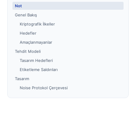
Not
Genel Bakış
Kriptografik İlkeller
Hedefler
Amaçlanmayanlar
Tehdit Modeli
Tasarım Hedefleri
Etiketleme Saldırıları
Tasarım
Noise Protokol Çerçevesi
El Sıkışma Kalıpları
İstek şifrelemesi
Yanıt şifreleme
Gerekçe
Spesifikasyon