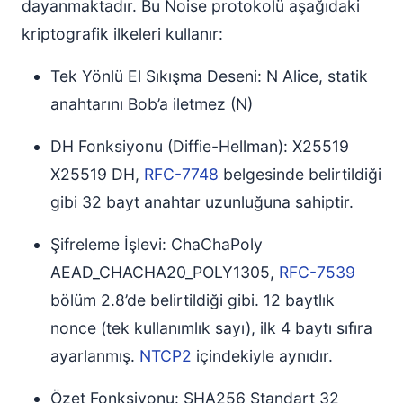
dayanmaktadır. Bu Noise protokolü aşağıdaki
kriptografik ilkeleri kullanır:
Tek Yönlü El Sıkışma Deseni: N Alice, statik
anahtarını Bob’a iletmez (N)
DH Fonksiyonu (Diffie-Hellman): X25519
X25519 DH,
RFC-7748
belgesinde belirtildiği
gibi 32 bayt anahtar uzunluğuna sahiptir.
Şifreleme İşlevi: ChaChaPoly
AEAD_CHACHA20_POLY1305,
RFC-7539
bölüm 2.8’de belirtildiği gibi. 12 baytlık
nonce (tek kullanımlık sayı), ilk 4 baytı sıfıra
ayarlanmış.
NTCP2
içindekiyle aynıdır.
Özet Fonksiyonu: SHA256 Standart 32