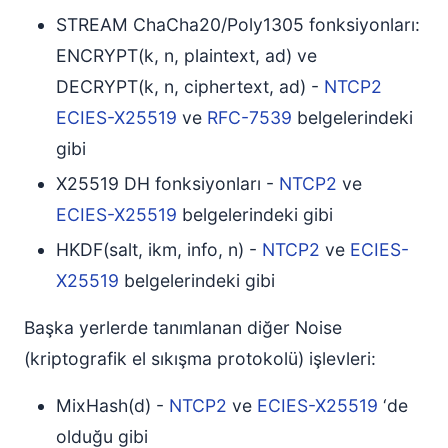
STREAM ChaCha20/Poly1305 fonksiyonları:
ENCRYPT(k, n, plaintext, ad) ve
DECRYPT(k, n, ciphertext, ad) -
NTCP2
ECIES-X25519
ve
RFC-7539
belgelerindeki
gibi
X25519 DH fonksiyonları -
NTCP2
ve
ECIES-X25519
belgelerindeki gibi
HKDF(salt, ikm, info, n) -
NTCP2
ve
ECIES-
X25519
belgelerindeki gibi
Başka yerlerde tanımlanan diğer Noise
(kriptografik el sıkışma protokolü) işlevleri:
MixHash(d) -
NTCP2
ve
ECIES-X25519
‘de
olduğu gibi