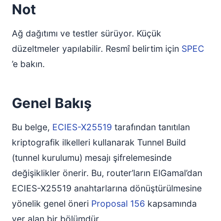
Not
Oluşturma İsteği Kayıtları
Oluşturma Yanıt Kayıtları
Ağ dağıtımı ve testler sürüyor. Küçük
Kayıtların simetrik olarak şifrelenmesi
düzeltmeler yapılabilir. Resmî belirtim için
SPEC
İstek Kaydı Anahtarları (ECIES)
’e bakın.
İstek Kaydı Şifrelemesi (ElGamal; açık anahtarlı
şifreleme algoritması)
Yanıt Kaydı Şifrelemesi (ECIES - Eliptik Eğri Entegre
Genel Bakış
Şifreleme Şeması)
Yanıt Kaydı Şifrelemesi (ElGamal, açık anahtarlı
Bu belge,
şifreleme yöntemi)
ECIES-X25519
tarafından tanıtılan
Güvenlik Analizi
kriptografik ilkelleri kullanarak Tunnel Build
Gerekçe
(tunnel kurulumu) mesajı şifrelemesinde
Uygulama Notları
değişiklikler önerir. Bu, router’ların ElGamal’dan
Sorunlar
ECIES-X25519 anahtarlarına dönüştürülmesine
Geçiş
yönelik genel öneri
Proposal 156
kapsamında
Kaynaklar
yer alan bir bölümdür.