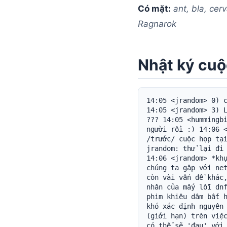
Có mặt:
ant, bla, cer
Ragnarok
Nhật ký cuộ
14:05 <jrandom> 0) chào 14:05 <jrandom> 1) Tình trạng mạng 14:05 <jrandom> 2) Tình trạng SSU 14:05 <jrandom> 3) Lập hồ sơ peer theo Bayes 14:05 <jrandom> 4) Tình trạng Q 14:05 <jrandom> 5) ??? 14:05 <hummingbird> 7) Kiếm lời 14:06 <jrandom> chết tiệt, tôi làm rối lịch trình của mọi người rồi :) 14:06 <jrandom> chào 14:06 <jrandom> ghi chú tình trạng hàng tuần đã được đăng /trước/ cuộc họp tại http://dev.i2p.net/pipermail/i2p/2005-April/000683.html 14:06 <gott> jrandom: thử lại đi 14:06 <+cervantes> đừng bận tâm, cuộc họp này đã khởi đầu trật lất rồi 14:06 <jrandom> *khụ* 14:06 <jrandom> nhảy vào 1) Tình trạng mạng 14:07 <jrandom> vấn đề lớn mà chúng ta gặp với netDb đã được sửa và xác nhận là đã hết hẳn ngoài thực tế 14:07 <jrandom> vẫn còn vài vấn đề khác, nhưng nhìn chung có vẻ chấp nhận được 14:08 <frosk> có ý nào về nguyên nhân của mấy lỗi dnfs kỳ quặc thỉnh thoảng không? 14:08 <gott> xác nhận; giờ tôi có thể lấy phim khiêu dâm bất hợp pháp của mình với tốc độ kỷ lục trên i2p. 14:08 <+cervantes> có vẻ sẽ khó xác định nguyên nhân 14:08 <jrandom> có linh cảm rằng có sự rối rắm liên quan đến throttle (giới hạn) trên việc xây tunnel 14:09 <jrandom> gỡ những throttle đó có lẽ sẽ xử lý được, nhưng có thể sẽ 'đau' với người dùng CPU chậm 14:09 <jrandom> ngược lại (otoh), có lẽ ta có thể cho chúng thành tùy chọn, hoặc ai đó có thể viết code throttling thông minh hơn 14:10 <frosk> tôi hiểu 14:10 <+cervantes> trên máy tôi, throttle dường như chủ động hơn nhiều so với các phiên bản trước 14:10 <jrandom> đúng, chúng tôi trì hoãn việc xây tunnel khi có quá nhiều yêu cầu treo - trước đây chúng tôi chỉ nói "ok, cần xây X tunnel. xây đi" 14:10 <+cervantes> chúng ta có thể làm cho ngưỡng đó chỉnh được không? 14:11 <jrandom> được, chúng ta có thể 14:11 <gott> jrandom: tùy chọn 14:11 <gott> để người dùng với i2p servents mỏng vẫn có thể làm việc hiệu quả 14:12 <jrandom> Hiện sự chú ý của tôi đang tập trung chỗ khác, nên nếu ai muốn đào vào việc đó, method chính là TunnelPoolManager.allocateBuilds 14:12 <jrandom> (hoặc nếu không ai nhào vô, tôi có thể ném vài chỉnh sửa khi bản build tiếp theo ra) 14:13 <+cervantes> ........@ <-- tumblewee