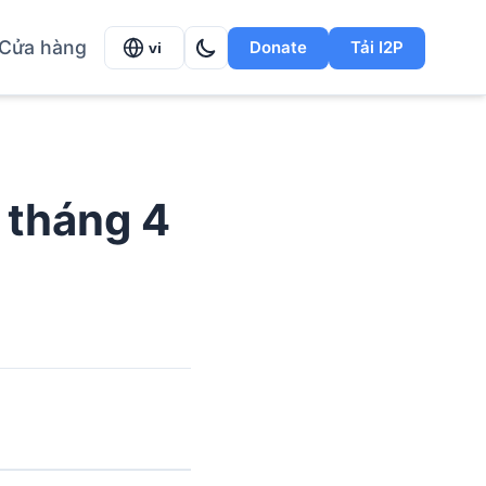
Cửa hàng
Donate
Tải I2P
vi
2 tháng 4