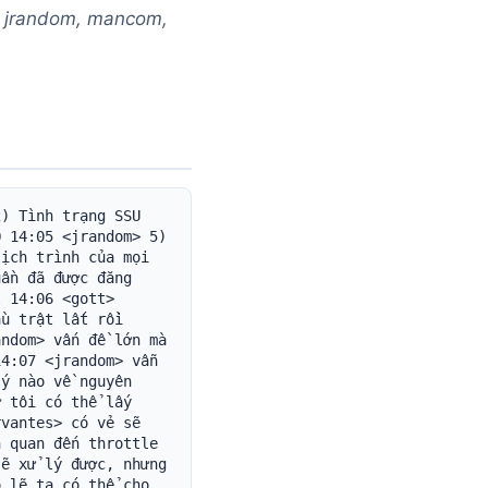
t, jrandom, mancom,
sẽ xem có thể gửi bạn một TestJob đã chỉnh sửa cho việc đó không 14:44 <+bla> Tôi sẽ báo cáo khi có kết quả mới. 14:44 <jrandom> tuyệt vời 14:45 <jrandom> ok hay, còn ai có gì cho 3) lập hồ sơ peer theo Bayes không? 14:46 <jrandom> nếu không, chuyển sang 4) tình trạng Q 14:46 <jrandom> Như đã nói trong email, có tin đồn Aum đang tiến triển một giao diện web mới 14:47 <jrandom> tôi không biết nhiều về nó, hoặc chi tiết tình trạng các cập nhật Q khác, nhưng tôi chắc sớm sẽ nghe thêm 14:48 <jrandom> ai có gì về Q muốn nêu? hay ta làm mục này nhanh gọn và chuyển sang 5) ??? 14:49 <jrandom> [xem như đã chuyển] 14:49 <jrandom> ok, còn ai có gì khác muốn nêu cho cuộc họp không? 14:50 <jrandom> defnax: công bố một tracker i2p tới người trong cộng đồng i2p thì rất tốt. ra thế giới bên ngoài có thể hơi gồ ghề, vì chúng ta chưa tới 0.6 14:50 <gott> Có. 14:50 <jrandom> (hoặc 1.0 ;) 14:50 <gott> Tôi có một số thông tin muốn nêu về nỗ lực tài liệu phía người dùng. 14:51 <+mancom> ghi lại cho rõ: trên mancom.i2p có một triển khai C# của API client của Q (bản hiện thân đầu tiên) 14:51 <jrandom> ồ hay đó, sao rồi gott 14:51 <jrandom> à hay lắm mancom 14:51 <gott> Trước đây tôi đã viết tài liệu phía người dùng cho i2p 0.4. 14:52 <jrandom> mà thật không may tôi đã làm lỗi thời bằng cách thay đổi cả đống thứ :( 14:52 <gott> Nhưng nó hoàn toàn lỗi thời với i2p hiện tại. 14:52 <gott> Vì vậy, tôi rất muốn viết một bộ tài liệu de facto mà ta có thể (a) đóng gói kèm i2p hoặc (b) truy cập qua i2p. 14:53 <jrandom> tuyệt. tài liệu đóng gói cùng i2p (bản địa hóa theo ngôn ngữ người dùng, v.v.) sẽ rất tốt 14:53 <+cervantes> tuyệt 14:53 <gott> Tôi không đề nghị đóng gói, nhưng vẫn là lựa chọn có thể, vì người dùng không thể truy cập eepsites để đọc hướng