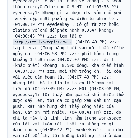
eyedeekay1: Có vẻ tôi cũng sẽ không kịp hoàn 
thành rekeyOnIdle cho 0.9.47. (04:05:58 PM) 
eyedeekay1: Những gì sẽ được đưa vào chủ yếu 
là các cập nhật phần giao diện từ phía tôi. 
(04:06:19 PM) eyedeekay1: Có gì từ zzz hoặc 
zlatinb về chủ đề phát hành 0.9.47 không? 
(04:06:43 PM) zzz: tóm tắt ở 
 (04:06:49 PM) zzz: 
http://zzz.i2p/topics/2905
tag freeze (đóng băng thẻ) vào một tuần kể từ 
ngày mai (04:06:53 PM) zzz: phát hành trong 
khoảng 3 tuần nữa (04:07:07 PM) zzz: diff 
(khác biệt) khoảng 18,500 dòng, khá điển hình 
(04:07:23 PM) zzz: mọi thứ trông ổn. Tôi còn 
vài việc cần hoàn tất (04:07:40 PM) zzz: 
nhưng tôi khá tự tin là ta có thể bám sát 
tiến độ (04:07:49 PM) zzz: EOT (04:08:08 PM) 
eyedeekay1: Tôi thấy hôm qua có khá nhiều thứ 
được đẩy lên, tôi đã cố gắng xem dần khi bạn 
push. Rất hào hứng khi thấy công việc của 
bạn. Cảm ơn rất nhiều. (04:08:41 PM) zzz: đó 
chỉ là mấy thứ linh tinh nằm trong workspace 
của tôi vài tuần rồi, thật ra không có gì 
đáng chú ý (04:09:42 PM) eyedeekay1: Theo dõi 
vẫn rất bổ ích, tôi không biết mọi thứ ở đâu 