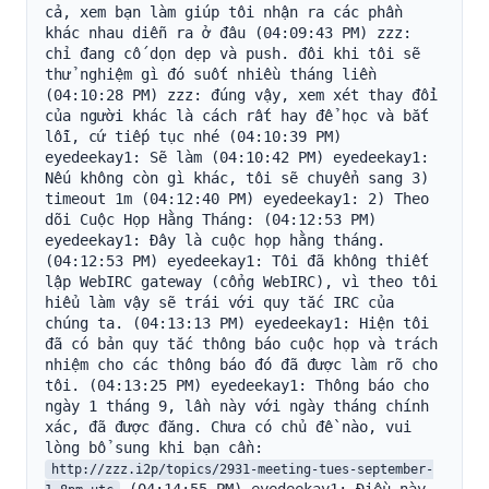
cả, xem bạn làm giúp tôi nhận ra các phần 
khác nhau diễn ra ở đâu (04:09:43 PM) zzz: 
chỉ đang cố dọn dẹp và push. đôi khi tôi sẽ 
thử nghiệm gì đó suốt nhiều tháng liền 
(04:10:28 PM) zzz: đúng vậy, xem xét thay đổi 
của người khác là cách rất hay để học và bắt 
lỗi, cứ tiếp tục nhé (04:10:39 PM) 
eyedeekay1: Sẽ làm (04:10:42 PM) eyedeekay1: 
Nếu không còn gì khác, tôi sẽ chuyển sang 3) 
timeout 1m (04:12:40 PM) eyedeekay1: 2) Theo 
dõi Cuộc Họp Hằng Tháng: (04:12:53 PM) 
eyedeekay1: Đây là cuộc họp hằng tháng. 
(04:12:53 PM) eyedeekay1: Tôi đã không thiết 
lập WebIRC gateway (cổng WebIRC), vì theo tôi 
hiểu làm vậy sẽ trái với quy tắc IRC của 
chúng ta. (04:13:13 PM) eyedeekay1: Hiện tôi 
đã có bản quy tắc thông báo cuộc họp và trách 
nhiệm cho các thông báo đó đã được làm rõ cho 
tôi. (04:13:25 PM) eyedeekay1: Thông báo cho 
ngày 1 tháng 9, lần này với ngày tháng chính 
xác, đã được đăng. Chưa có chủ đề nào, vui 
lòng bổ sung khi bạn cần: 
http://zzz.i2p/topics/2931-meeting-tues-september-