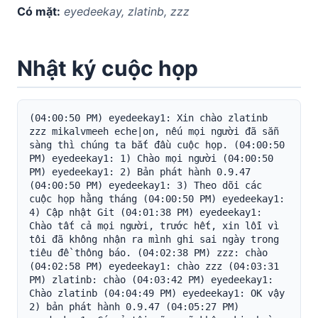
Có mặt:
eyedeekay, zlatinb, zzz
Nhật ký cuộc họp
(04:00:50 PM) eyedeekay1: Xin chào zlatinb 
zzz mikalvmeeh eche|on, nếu mọi người đã sẵn 
sàng thì chúng ta bắt đầu cuộc họp. (04:00:50 
PM) eyedeekay1: 1) Chào mọi người (04:00:50 
PM) eyedeekay1: 2) Bản phát hành 0.9.47 
(04:00:50 PM) eyedeekay1: 3) Theo dõi các 
cuộc họp hằng tháng (04:00:50 PM) eyedeekay1: 
4) Cập nhật Git (04:01:38 PM) eyedeekay1: 
Chào tất cả mọi người, trước hết, xin lỗi vì 
tôi đã không nhận ra mình ghi sai ngày trong 
tiêu đề thông báo. (04:02:38 PM) zzz: chào 
(04:02:58 PM) eyedeekay1: chào zzz (04:03:31 
PM) zlatinb: chào (04:03:42 PM) eyedeekay1: 
Chào zlatinb (04:04:49 PM) eyedeekay1: OK vậy 
2) bản phát hành 0.9.47 (04:05:27 PM) 