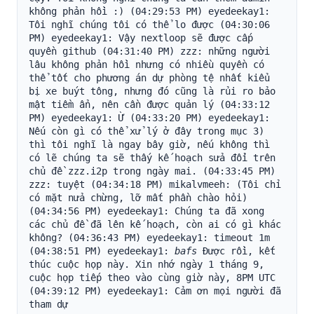
không phản hồi :) (04:29:53 PM) eyedeekay1: 
Tôi nghĩ chúng tôi có thể lo được (04:30:06 
PM) eyedeekay1: Vậy nextloop sẽ được cấp 
quyền github (04:31:40 PM) zzz: những người 
lâu không phản hồi nhưng có nhiều quyền có 
thể tốt cho phương án dự phòng tệ nhất kiểu 
bị xe buýt tông, nhưng đó cũng là rủi ro bảo 
mật tiềm ẩn, nên cần được quản lý (04:33:12 
PM) eyedeekay1: Ừ (04:33:20 PM) eyedeekay1: 
Nếu còn gì có thể xử lý ở đây trong mục 3) 
thì tôi nghĩ là ngay bây giờ, nếu không thì 
có lẽ chúng ta sẽ thấy kế hoạch sửa đổi trên 
chủ đề zzz.i2p trong ngày mai. (04:33:45 PM) 
zzz: tuyệt (04:34:18 PM) mikalvmeeh: (Tôi chỉ 
có mặt nửa chừng, lỡ mất phần chào hỏi) 
(04:34:56 PM) eyedeekay1: Chúng ta đã xong 
các chủ đề đã lên kế hoạch, còn ai có gì khác 
không? (04:36:43 PM) eyedeekay1: timeout 1m 
(04:38:51 PM) eyedeekay1: 
bafs
 Được rồi, kết 
thúc cuộc họp này. Xin nhớ ngày 1 tháng 9, 
cuộc họp tiếp theo vào cùng giờ này, 8PM UTC 
(04:39:12 PM) eyedeekay1: Cảm ơn mọi người đã 
tham dự