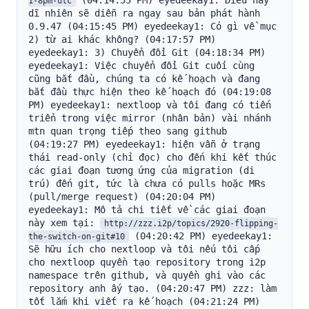
 (04:14:55 PM) eyedeekay1: Điều này 
1-8pm-utc
dĩ nhiên sẽ diễn ra ngay sau bản phát hành 
0.9.47 (04:15:45 PM) eyedeekay1: Có gì về mục 
2) từ ai khác không? (04:17:57 PM) 
eyedeekay1: 3) Chuyển đổi Git (04:18:34 PM) 
eyedeekay1: Việc chuyển đổi Git cuối cùng 
cũng bắt đầu, chúng ta có kế hoạch và đang 
bắt đầu thực hiện theo kế hoạch đó (04:19:08 
PM) eyedeekay1: nextloop và tôi đang có tiến 
triển trong việc mirror (nhân bản) vài nhánh 
mtn quan trọng tiếp theo sang github 
(04:19:27 PM) eyedeekay1: hiện vẫn ở trạng 
thái read-only (chỉ đọc) cho đến khi kết thúc 
các giai đoạn tương ứng của migration (di 
trú) đến git, tức là chưa có pulls hoặc MRs 
(pull/merge request) (04:20:04 PM) 
eyedeekay1: Mô tả chi tiết về các giai đoạn 
này xem tại: 
http://zzz.i2p/topics/2920-flipping-
 (04:20:42 PM) eyedeekay1: 
the-switch-on-git#10
Sẽ hữu ích cho nextloop và tôi nếu tôi cấp 
cho nextloop quyền tạo repository trong i2p 
namespace trên github, và quyền ghi vào các 
repository anh ấy tạo. (04:20:47 PM) zzz: làm 
tốt lắm khi viết ra kế hoạch (04:21:24 PM) 