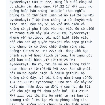
eyedeekay1: Cảm ơn zzz, mừng là cuối cùng đã 
có phiên bản dùng được (04:22:17 PM) zzz: nó 
không hoàn hảo nhưng ‘usable’ theo nghĩa 
chúng ta có thể bình luận về nó (04:24:39 PM) 
eyedeekay1: Tiếp theo chúng ta sẽ chuyển web 
site, điều này hay vì nó khá đơn giản và 
không có gì phụ thuộc vào nó, việc đó sẽ diễn 
ra trong tuần này (04:25:26 PM) eyedeekay1: 
Nhưng về nextloop, tôi muốn biết liệu việc 
cấp cho anh ấy quyền tạo/ghi vào repo github 
cho chúng ta có được chấp thuận rộng rãi 
không? (04:25:54 PM) zzz: ok. đang chờ bạn 
chỉnh sửa kế hoạch/lịch để loại trừ xung đột 
với bản phát hành .47 (04:26:25 PM) 
eyedeekay1: Đã rõ, tôi đã mở nó trong trình 
soạn thảo :) (04:26:48 PM) zzz: Bạn sẽ phải 
hỏi những người hiện là admin github, họ 
không có ở đây, và tôi không nằm trong số đó 
(04:27:39 PM) eyedeekay1: Cho đến lúc này đề 
xuất này nhận được sự đồng ý của họ, dù tôi 
vẫn còn một người chưa phản hồi. (04:29:05 
PM) zzz: với tôi thì ổn miễn là hai bạn có 
phương thức liên lạc và dự phòng đáng tin 
cậy. Tôi không nghĩ chúng ta cần thêm admin 