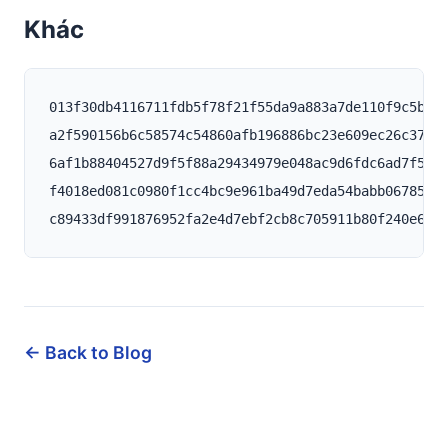
Khác
013f30db4116711fdb5f78f21f55da9a883a7de110f9c5b6d4
a2f590156b6c58574c54860afb196886bc23e609ec26c3797a
6af1b88404527d9f5f88a29434979e048ac9d6fdc6ad7f5edb
f4018ed081c0980f1cc4bc9e961ba49d7eda54babb06785220
← Back to Blog