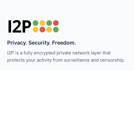
Privacy. Security. Freedom.
I2P is a fully encrypted private network layer that
protects your activity from surveillance and censorship.
Cập nhật tin tức I2P:
Đăng ký
Liên kết nhanh
Quyên góp
Giới thiệu I2P