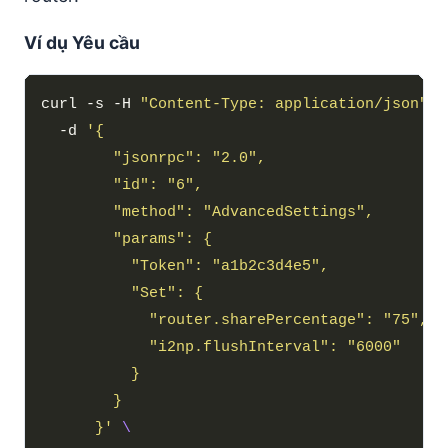
Ví dụ Yêu cầu
curl -s -H 
"Content-Type: application/json"
  -d 
      }'