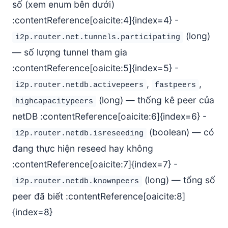
số (xem enum bên dưới)
:contentReference[oaicite:4]{index=4} -
(long)
i2p.router.net.tunnels.participating
— số lượng tunnel tham gia
:contentReference[oaicite:5]{index=5} -
,
,
i2p.router.netdb.activepeers
fastpeers
(long) — thống kê peer của
highcapacitypeers
netDB :contentReference[oaicite:6]{index=6} -
(boolean) — có
i2p.router.netdb.isreseeding
đang thực hiện reseed hay không
:contentReference[oaicite:7]{index=7} -
(long) — tổng số
i2p.router.netdb.knownpeers
peer đã biết :contentReference[oaicite:8]
{index=8}