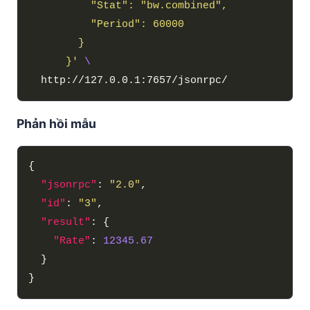
      }'
Phản hồi mẫu
"jsonrpc"
: 
"2.0"
"id"
: 
"3"
"result"
"Rate"
: 
12345.67