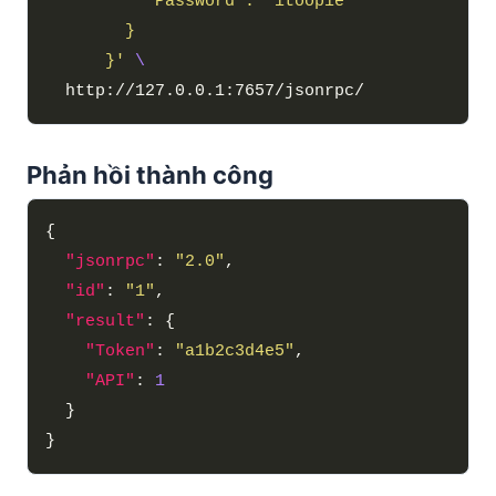
      }'
Phản hồi thành công
"jsonrpc"
: 
"2.0"
"id"
: 
"1"
"result"
"Token"
: 
"a1b2c3d4e5"
"API"
: 
1