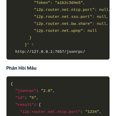
      }'
Phản Hồi Mẫu
"jsonrpc"
: 
"2.0"
"id"
: 
"5"
"result"
"i2p.router.net.ntcp.port"
: 
"1234"