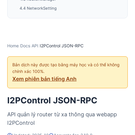
4.4 NetworkSetting
4.5 Cài đặt Nâng cao
5. Mã Lỗi
Mã Lỗi Chuẩn JSON-RPC2
6. Sử dụng & Các phương pháp tốt nhất
Home
/
Docs
/
API
/
I2PControl JSON-RPC
Bản dịch này được tạo bằng máy học và có thể không
chính xác 100%.
Xem phiên bản tiếng Anh
I2PControl JSON-RPC
API quản lý router từ xa thông qua webapp
I2PControl