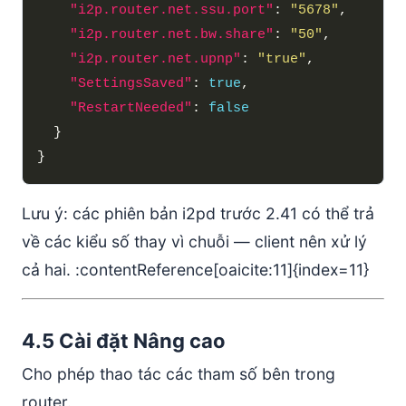
"i2p.router.net.ssu.port"
: 
"5678"
"i2p.router.net.bw.share"
: 
"50"
"i2p.router.net.upnp"
: 
"true"
"SettingsSaved"
: 
true
"RestartNeeded"
: 
false
Lưu ý: các phiên bản i2pd trước 2.41 có thể trả
về các kiểu số thay vì chuỗi — client nên xử lý
cả hai. :contentReference[oaicite:11]{index=11}
4.5 Cài đặt Nâng cao
Cho phép thao tác các tham số bên trong
router.