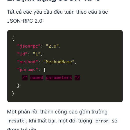
Tất cả các yêu cầu đều tuân theo cấu trúc
JSON-RPC 2.0:
"jsonrpc"
: 
"2.0"
"id"
: 
"1"
"method"
: 
"MethodName"
"params"
/*
named
parameters
*/
Một phản hồi thành công bao gồm trường
; khi thất bại, một đối tượng
sẽ
result
error
được trả về: