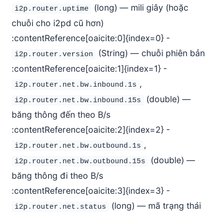
(long) — mili giây (hoặc
i2p.router.uptime
chuỗi cho i2pd cũ hơn)
:contentReference[oaicite:0]{index=0} -
(String) — chuỗi phiên bản
i2p.router.version
:contentReference[oaicite:1]{index=1} -
,
i2p.router.net.bw.inbound.1s
(double) —
i2p.router.net.bw.inbound.15s
băng thông đến theo B/s
:contentReference[oaicite:2]{index=2} -
,
i2p.router.net.bw.outbound.1s
(double) —
i2p.router.net.bw.outbound.15s
băng thông đi theo B/s
:contentReference[oaicite:3]{index=3} -
(long) — mã trạng thái
i2p.router.net.status