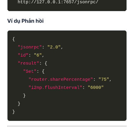
Ví dụ Phản hồi
"jsonrpc"
: 
"2.0"
"id"
: 
"6"
"result"
"Set"
"router.sharePercentage"
: 
"75"
"i2np.flushInterval"
: 
"6000"