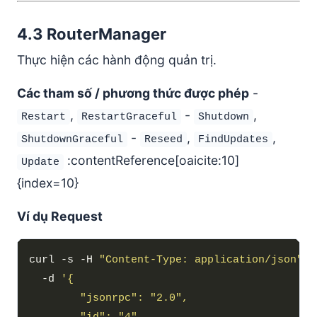
4.3 RouterManager
Thực hiện các hành động quản trị.
Các tham số / phương thức được phép
-
,
-
,
Restart
RestartGraceful
Shutdown
-
,
,
ShutdownGraceful
Reseed
FindUpdates
:contentReference[oaicite:10]
Update
{index=10}
Ví dụ Request
curl -s -H 
"Content-Type: application/json"
  -d 