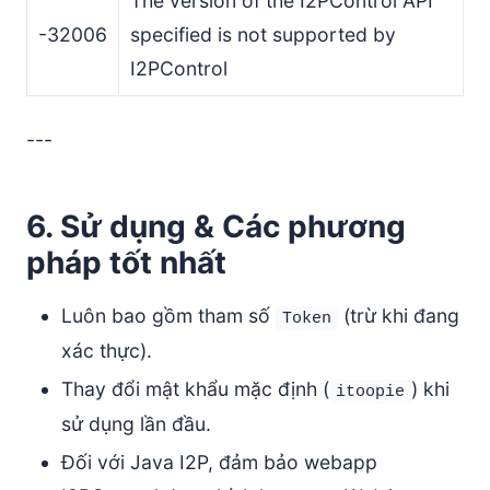
The version of the I2PControl API
-32006
specified is not supported by
I2PControl
---
6. Sử dụng & Các phương
pháp tốt nhất
Luôn bao gồm tham số
(trừ khi đang
Token
xác thực).
Thay đổi mật khẩu mặc định (
) khi
itoopie
sử dụng lần đầu.
Đối với Java I2P, đảm bảo webapp