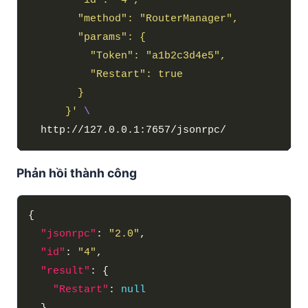
      }'
Phản hồi thành công
"jsonrpc"
: 
"2.0"
"id"
: 
"4"
"result"
"Restart"
: 
null