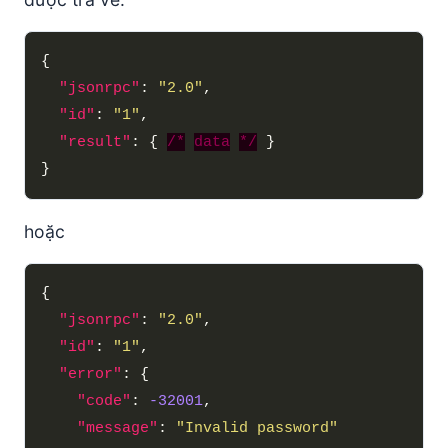
"jsonrpc"
: 
"2.0"
"id"
: 
"1"
"result"
: { 
/*
data
*/
hoặc
"jsonrpc"
: 
"2.0"
"id"
: 
"1"
"error"
"code"
: 
-32001
"message"
: 
"Invalid password"