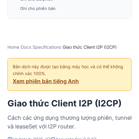
Ghi chú phiên bản
Header thông điệp I2CP
ID Tin nhắn
Payload
Session Config
Home
/
Docs
/
Specifications
/
Giao thức Client I2P (I2CP)
ID phiên
Tin nhắn
Bản dịch này được tạo bằng máy học và có thể không
chính xác 100%.
Các Loại Thông Điệp
Xem phiên bản tiếng Anh
BlindingInfoMessage
CreateLeaseSetMessage
Giao thức Client I2P (I2CP)
CreateLeaseSet2Message
CreateSessionMessage
Cách các ứng dụng thương lượng phiên, tunnel
DestLookupMessage
và leaseSet với I2P router.
DestReplyMessage
DestroySessionMessage