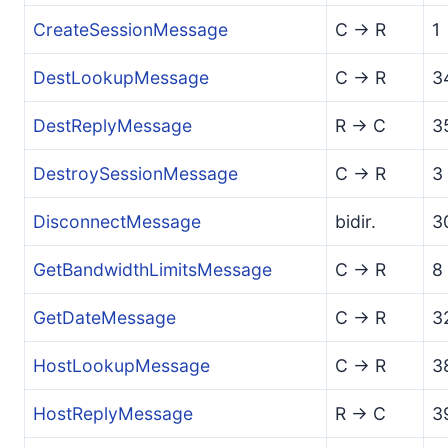
CreateSessionMessage
C -> R
1
DestLookupMessage
C -> R
3
DestReplyMessage
R -> C
3
DestroySessionMessage
C -> R
3
DisconnectMessage
bidir.
3
GetBandwidthLimitsMessage
C -> R
8
GetDateMessage
C -> R
3
HostLookupMessage
C -> R
3
HostReplyMessage
R -> C
3