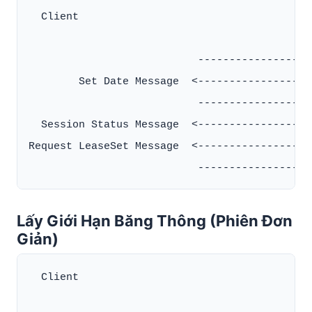
  Client                                      
                           ------------------
        Set Date Message  <-------------------
                           ------------------
  Session Status Message  <-------------------
Request LeaseSet Message  <-------------------
Lấy Giới Hạn Băng Thông (Phiên Đơn
Giản)
  Client                                      