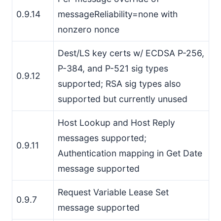
0.9.14
messageReliability=none with
nonzero nonce
Dest/LS key certs w/ ECDSA P-256,
P-384, and P-521 sig types
0.9.12
supported; RSA sig types also
supported but currently unused
Host Lookup and Host Reply
messages supported;
0.9.11
Authentication mapping in Get Date
message supported
Request Variable Lease Set
0.9.7
message supported