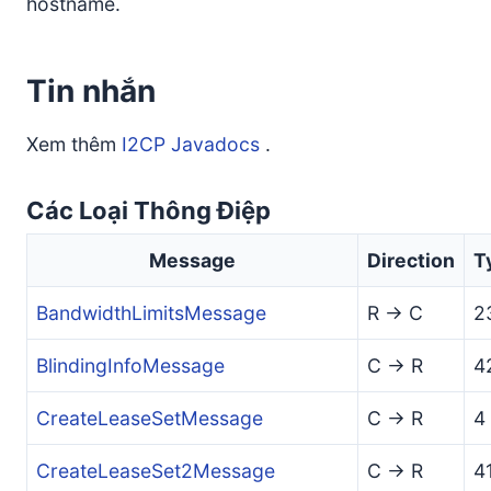
hostname.
Tin nhắn
Xem thêm
I2CP Javadocs
.
Các Loại Thông Điệp
Message
Direction
T
BandwidthLimitsMessage
R -> C
2
BlindingInfoMessage
C -> R
4
CreateLeaseSetMessage
C -> R
4
CreateLeaseSet2Message
C -> R
4