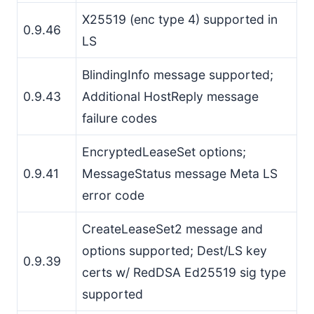
X25519 (enc type 4) supported in
0.9.46
LS
BlindingInfo message supported;
0.9.43
Additional HostReply message
failure codes
EncryptedLeaseSet options;
0.9.41
MessageStatus message Meta LS
error code
CreateLeaseSet2 message and
options supported; Dest/LS key
0.9.39
certs w/ RedDSA Ed25519 sig type
supported