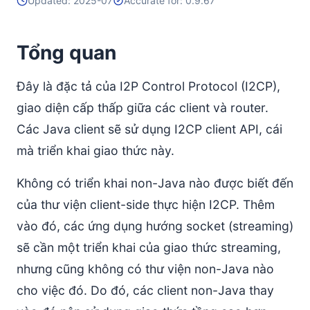
Updated: 2025-07
Accurate for: 0.9.67
DisconnectMessage
GetBandwidthLimitsMessage
Tổng quan
GetDateMessage
HostLookupMessage
Đây là đặc tả của I2P Control Protocol (I2CP),
HostReplyMessage
giao diện cấp thấp giữa các client và router.
MessagePayloadMessage
Các Java client sẽ sử dụng I2CP client API, cái
MessageStatusMessage
mà triển khai giao thức này.
ReceiveMessageBeginMessage
Không có triển khai non-Java nào được biết đến
ReceiveMessageEndMessage
của thư viện client-side thực hiện I2CP. Thêm
ReconfigureSessionMessage
vào đó, các ứng dụng hướng socket (streaming)
ReportAbuseMessage
sẽ cần một triển khai của giao thức streaming,
RequestLeaseSetMessage
nhưng cũng không có thư viện non-Java nào
RequestVariableLeaseSetMessage
cho việc đó. Do đó, các client non-Java thay
SendMessageMessage