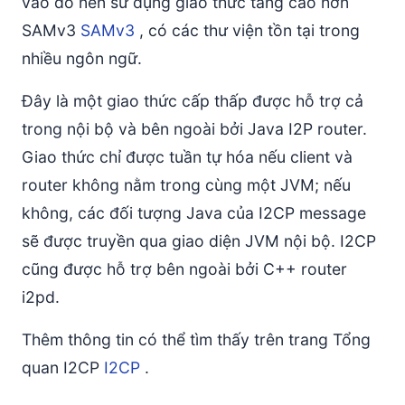
vào đó nên sử dụng giao thức tầng cao hơn
SendMessageExpiresMessage
SAMv3
SetDateMessage
SAMv3
, có các thư viện tồn tại trong
Tài liệu tham khảo
nhiều ngôn ngữ.
Đây là một giao thức cấp thấp được hỗ trợ cả
trong nội bộ và bên ngoài bởi Java I2P router.
Giao thức chỉ được tuần tự hóa nếu client và
router không nằm trong cùng một JVM; nếu
không, các đối tượng Java của I2CP message
sẽ được truyền qua giao diện JVM nội bộ. I2CP
cũng được hỗ trợ bên ngoài bởi C++ router
i2pd.
Thêm thông tin có thể tìm thấy trên trang Tổng
quan I2CP
I2CP
.