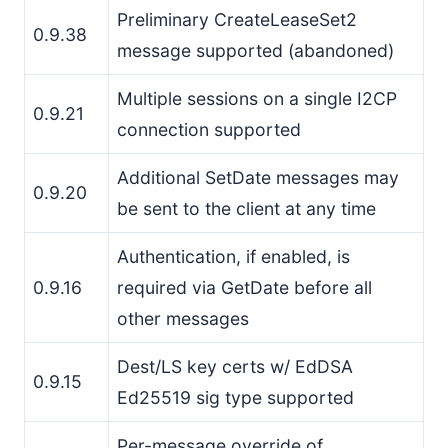
Preliminary CreateLeaseSet2
0.9.38
message supported (abandoned)
Multiple sessions on a single I2CP
0.9.21
connection supported
Additional SetDate messages may
0.9.20
be sent to the client at any time
Authentication, if enabled, is
0.9.16
required via GetDate before all
other messages
Dest/LS key certs w/ EdDSA
0.9.15
Ed25519 sig type supported
Per-message override of