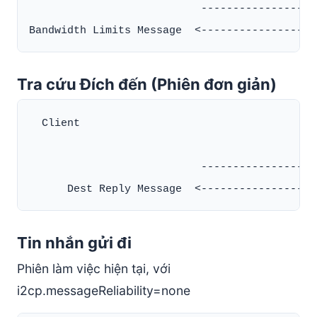
                           ------------------
Tra cứu Đích đến (Phiên đơn giản)
  Client                                      
                           ------------------
Tin nhắn gửi đi
Phiên làm việc hiện tại, với
i2cp.messageReliability=none