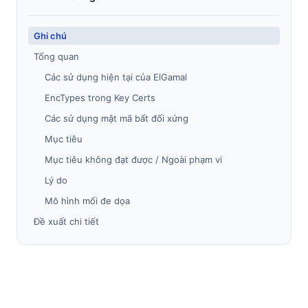
Ghi chú
Tổng quan
Các sử dụng hiện tại của ElGamal
EncTypes trong Key Certs
Các sử dụng mật mã bất đối xứng
Mục tiêu
Mục tiêu không đạt được / Ngoài phạm vi
Lý do
Mô hình mối đe dọa
Đề xuất chi tiết
Tóm tắt thiết kế mật mã
Các nguyên thủy mật mã mới cho I2P
Loại mã hóa
Khung giao thức Noise