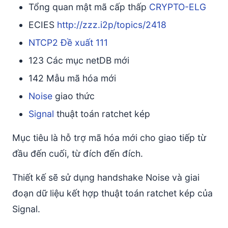
Tổng quan mật mã cấp thấp
CRYPTO-ELG
KDF cho nội dung được mã hóa phần Cờ/Khóa tĩnh
ECIES
http://zzz.i2p/topics/2418
KDF cho phần tải (với khóa tĩnh của Alice)
NTCP2
Đề xuất 111
KDF cho phần tải (không có khóa tĩnh của Alice)
123 Các mục netDB mới
1g) Định dạng Phản hồi Phiên mới
Thẻ phiên
142 Mẫu mã hóa mới
Khóa tạm thời Phản hồi Phiên mới
Noise
giao thức
Tải
Signal
thuật toán ratchet kép
KDF cho Bộ thẻ Phản hồi
Mục tiêu là hỗ trợ mã hóa mới cho giao tiếp từ
KDF cho nội dung được mã hóa phần khóa phản hồi
KDF cho nội dung được mã hóa phần tải
đầu đến cuối, từ đích đến đích.
Ghi chú
Thiết kế sẽ sử dụng handshake Noise và giai
1h) Định dạng phiên hiện tại
đoạn dữ liệu kết hợp thuật toán ratchet kép của
Định dạng
Signal.
Tải