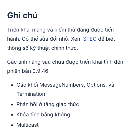
Các bổ sung cho khung
Ghi chú
Các mẫu Handshake
Các phiên
Triển khai mạng và kiểm thử đang được tiến
Bối cảnh phiên
hành. Có thể sửa đổi nhỏ. Xem
SPEC
để biết
Ghép nối các phiên gửi và nhận
thông số kỹ thuật chính thức.
Liên kết các phiên và đích
Lợi ích của việc Liên kết và Ghép nối
Các tính năng sau chưa được triển khai tính đến
Xác nhận tin nhắn
phiên bản 0.9.46:
Hết hạn phiên
Các khối MessageNumbers, Options, và
Multicast
Termination
Định nghĩa
Phản hồi ở tầng giao thức
1) Định dạng tin nhắn
Tổng kết định dạng tin nhắn hiện tại
Khóa tĩnh bằng không
Tổng kết định dạng dữ liệu được mã hóa
Multicast
Thẻ phiên mới và so sánh với Signal