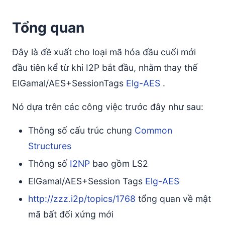
1a) Định dạng phiên mới
Tổng quan
1b) Định dạng phiên mới (có liên kết)
Khóa tạm thời phiên mới
Đây là đề xuất cho loại mã hóa đầu cuối mới
Khóa tĩnh
đầu tiên kể từ khi I2P bắt đầu, nhằm thay thế
Tải
ElGamal/AES+SessionTags
Elg-AES
.
1c) Định dạng phiên mới (không có liên kết)
Khóa tạm thời phiên mới
Nó dựa trên các công việc trước đây như sau:
Dữ liệu giải mã phần cờ
Thông số cấu trúc chung
Common
Tải
Structures
1d) Định dạng một lần (không có liên kết hoặc phiên)
Thông số
I2NP
bao gồm LS2
Khóa tạm thời một lần phiên mới
Dữ liệu giải mã phần cờ
ElGamal/AES+Session Tags
Elg-AES
Tải
http://zzz.i2p/topics/1768
tổng quan về mật
1f) KDF cho tin nhắn Phiên mới
mã bất đối xứng mới
KDF cho ChainKey ban đầu