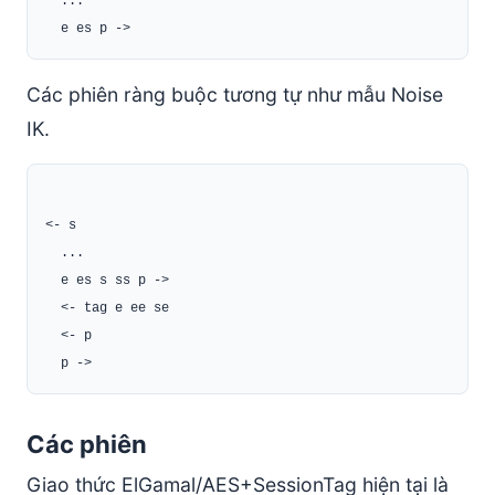
  ...

Các phiên ràng buộc tương tự như mẫu Noise
IK.
<- s

  ...

  e es s ss p ->

  <- tag e ee se

  <- p

Các phiên
Giao thức ElGamal/AES+SessionTag hiện tại là