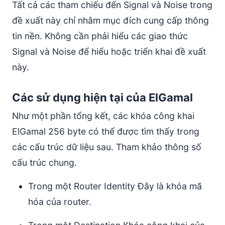
2) ECIES-X25519
Tất cả các tham chiếu đến Signal và Noise trong
2a) Elligator2
đề xuất này chỉ nhằm mục đích cung cấp thông
Định dạng
tin nền. Không cần phải hiểu các giao thức
Lý do
Signal và Noise để hiểu hoặc triển khai đề xuất
Ghi chú
này.
3) AEAD (ChaChaPoly)
Đầu vào Phiên mới và Phản hồi Phiên mới
Các sử dụng hiện tại của ElGamal
Đầu vào Phiên hiện tại
Như một phần tổng kết, các khóa công khai
Định dạng được mã hóa
ElGamal 256 byte có thể được tìm thấy trong
Ghi chú
các cấu trúc dữ liệu sau. Tham khảo thông số
Xử lý lỗi AEAD
cấu trúc chung.
Lý do
4) Ratchets
Trong một Router Identity Đây là khóa mã
Số tin nhắn
hóa của router.
Mẫu triển khai