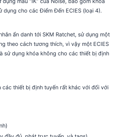
ử dụng mẫu “IK” của Noise, bao gồm khóa
sử dụng cho các Điểm Đến ECIES (loại 4).
 nhắn ẩn danh tới SKM Ratchet, sử dụng một
g theo cách tương thích, vì vậy một ECIES
à sử dụng khóa không cho các thiết bị định
ác thiết bị định tuyến rất khác với đối với
nh)
y đầy đủ, phát trực tuyến, và tags)