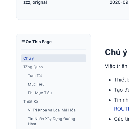
zzz, orignal
2020-09
On This Page
Chú ý
Chú ý
Việc triển
Tổng Quan
Tóm Tắt
Thiết 
Mục Tiêu
Tạo đ
Phi-Mục Tiêu
Tin nh
Thiết Kế
ROUT
Vị Trí Khóa và Loại Mã Hóa
Các ti
Tin Nhắn Xây Dựng Đường
Hầm