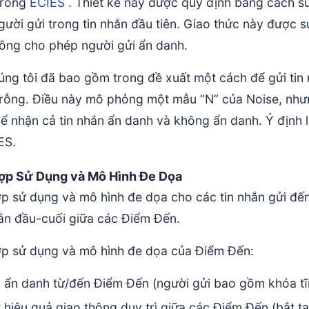
trong
ECIES
. Thiết kế này được quy định bằng cách s
gười gửi trong tin nhắn đầu tiên. Giao thức này được 
ông cho phép người gửi ẩn danh.
úng tôi đã bao gồm trong đề xuất một cách để gửi tin
 rỗng. Điều này mô phỏng một mẫu “N” của Noise, nhưn
ể nhận cả tin nhắn ẩn danh và không ẩn danh. Ý định l
ES.
ợp Sử Dụng và Mô Hình Đe Dọa
 sử dụng và mô hình đe dọa cho các tin nhắn gửi đến c
hắn đầu-cuối giữa các Điểm Đến.
p sử dụng và mô hình đe dọa của Điểm Đến:
 ẩn danh từ/đến Điểm Đến (người gửi bao gồm khóa tĩ
 hiệu quả giao thông duy trì giữa các Điểm Đến (bắt ta