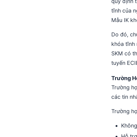
quy định 
tĩnh của n
Mẫu IK kh
Do đó, ch
khóa tĩnh
SKM có th
tuyến ECI
Trường H
Trường hợp
các tin n
Trường hợ
Không
Hỗ trợ