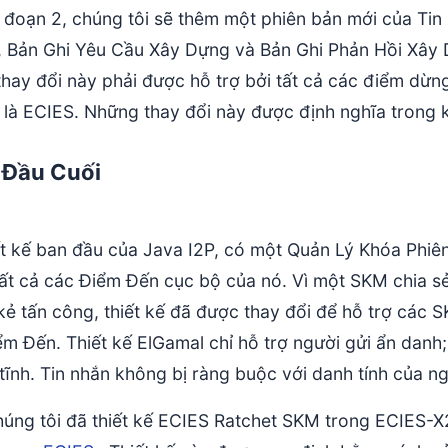
i đoạn 2, chúng tôi sẽ thêm một phiên bản mới của Ti
 Bản Ghi Yêu Cầu Xây Dựng và Bản Ghi Phản Hồi Xây D
thay đổi này phải được hỗ trợ bởi tất cả các điểm dừ
 là ECIES. Những thay đổi này được định nghĩa trong 
 Đầu Cuối
ết kế ban đầu của Java I2P, có một Quản Lý Khóa Phiên 
ất cả các Điểm Đến cục bộ của nó. Vì một SKM chia sẻ 
kẻ tấn công, thiết kế đã được thay đổi để hỗ trợ các S
m Đến. Thiết kế ElGamal chỉ hỗ trợ người gửi ẩn danh;
ĩnh. Tin nhắn không bị ràng buộc với danh tính của ng
húng tôi đã thiết kế ECIES Ratchet SKM trong ECIES