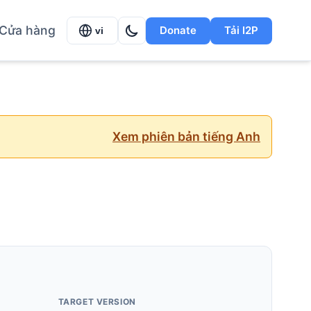
Cửa hàng
Donate
Tải I2P
vi
Xem phiên bản tiếng Anh
TARGET VERSION