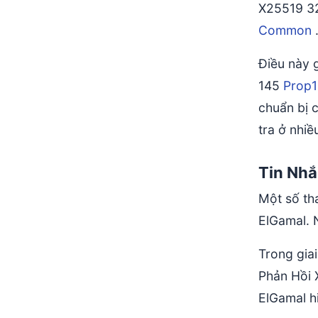
X25519 32 
Common
Điều này 
145
Prop
chuẩn bị 
tra ở nhi
Tin Nh
Một số th
ElGamal. 
Trong gia
Phản Hồi 
ElGamal h