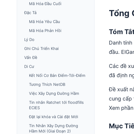
Mã Hóa Đầu Cuối
Tổng 
Đặc Tả
Mã Hóa Yêu Cầu
Tóm Tắ
Mã Hóa Phản Hồi
Lý Do
Danh tính 
Ghi Chú Triển Khai
đầu. ElGa
Vấn Đề
Các đề x
Di Cư
đã định n
Kết Nối Cơ Bản Điểm-Tới-Điểm
Tương Thích NetDB
Đề xuất n
Việc Xây Dựng Đường Hầm
cung cấp t
Tin nhắn Ratchet tới floodfills
Xem phần 
ECIES
Đặt lại khóa và Cài đặt Mới
Mục Ti
Tin Nhắn Xây Dựng Đường
Hầm Mới (Giai Đoạn 2)