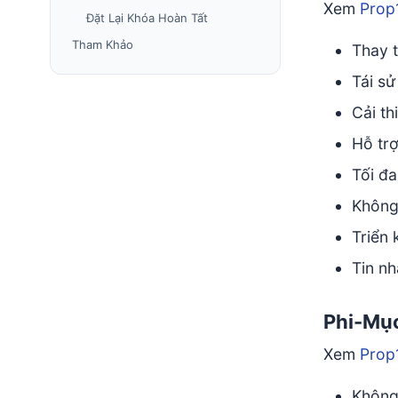
Xem
Prop
Đặt Lại Khóa Hoàn Tất
Tham Khảo
Thay 
Tái s
Cải th
Hỗ tr
Tối đa
Không
Triển 
Tin n
Phi-Mục
Xem
Prop
Không 