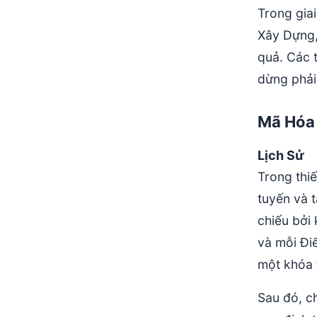
Trong gia
Xây Dựng,
quả. Các 
dừng phải
Mã Hóa
Lịch Sử
Trong thi
tuyến và t
chiếu bởi 
và mỗi Điể
một khóa t
Sau đó, c