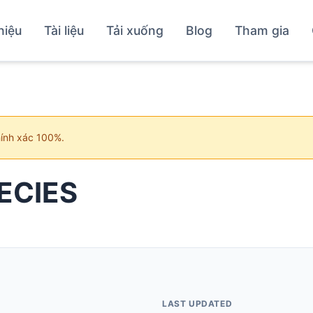
hiệu
Tài liệu
Tải xuống
Blog
Tham gia
hính xác 100%.
 ECIES
LAST UPDATED