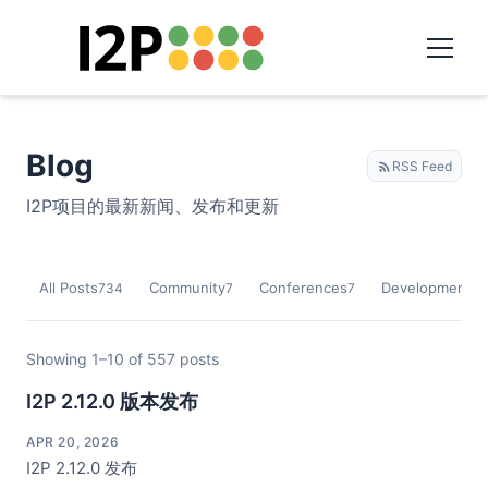
Blog
RSS Feed
I2P项目的最新新闻、发布和更新
All Posts
Community
Conferences
Development
734
7
7
9
Showing 1–10 of 557 posts
I2P 2.12.0 版本发布
APR 20, 2026
I2P 2.12.0 发布