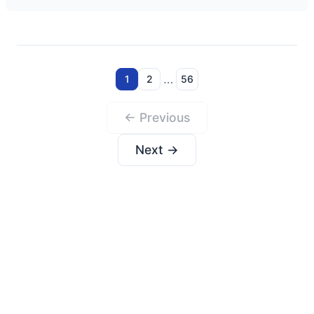
…
1
2
56
← Previous
Next →