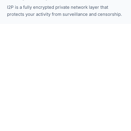
I2P is a fully encrypted private network layer that
protects your activity from surveillance and censorship.
保持关注 I2P 新闻：
订阅
快速链接
捐赠
I2P介绍
社区
参与其中
博客