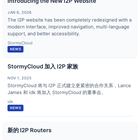
Introducing the New I2P Website
JAN 6, 2026
The I2P website has been completely redesigned with a
modern interface, improved navigation, multi-language
support, and better accessibility.
StormyCloud
NEWS
StormyCloud 加入 I2P 家族
NOV 1, 2025
StormyCloud 将与 I2P 正式建立更紧密的合作关系，Lance
James 和 idk 将加入 StormyCloud 的董事会。
idk
NEWS
新的 I2P Routers