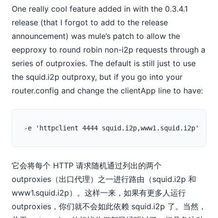
One really cool feature added in with the 0.3.4.1
release (that I forgot to add to the release
announcement) was mule’s patch to allow the
eepproxy to round robin non-i2p requests through a
series of outproxies. The default is still just to use
the squid.i2p outproxy, but if you go into your
router.config and change the clientApp line to have:
它会将每个 HTTP 请求随机通过列出的两个
outproxies（出口代理）之一进行路由（squid.i2p 和
www1.squid.i2p）。这样一来，如果有更多人运行
outproxies，你们就不会如此依赖 squid.i2p 了。当然，