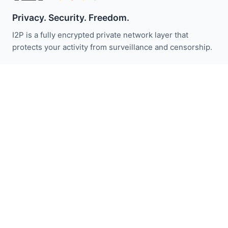
Privacy. Security. Freedom.
I2P is a fully encrypted private network layer that
protects your activity from surveillance and censorship.
保持关注 I2P 新闻：
订阅
快速链接
捐赠
I2P介绍
社区
参与其中