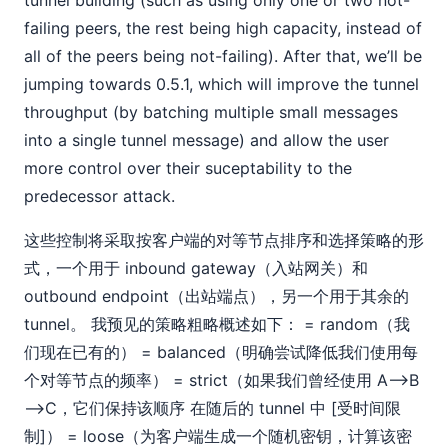
tunnel building (such as using only one or two not-
failing peers, the rest being high capacity, instead of
all of the peers being not-failing). After that, we’ll be
jumping towards 0.5.1, which will improve the tunnel
throughput (by batching multiple small messages
into a single tunnel message) and allow the user
more control over their suceptability to the
predecessor attack.
这些控制将采取按客户端的对等节点排序和选择策略的形
式，一个用于 inbound gateway（入站网关）和
outbound endpoint（出站端点），另一个用于其余的
tunnel。 我预见的策略粗略概述如下： = random（我
们现在已有的） = balanced（明确尝试降低我们使用每
个对等节点的频率） = strict（如果我们曾经使用 A–>B
–>C，它们保持该顺序 在随后的 tunnel 中 [受时间限
制]） = loose（为客户端生成一个随机密钥，计算该密