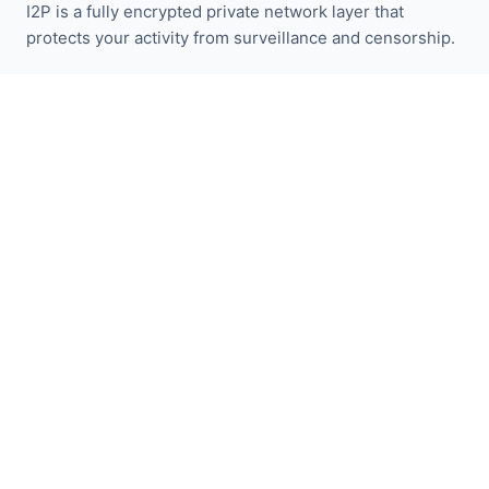
I2P is a fully encrypted private network layer that
protects your activity from surveillance and censorship.
保持关注 I2P 新闻：
订阅
快速链接
捐赠
I2P介绍
社区
参与其中
博客