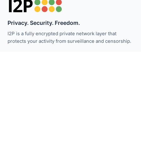
Privacy. Security. Freedom.
I2P is a fully encrypted private network layer that
protects your activity from surveillance and censorship.
保持关注 I2P 新闻：
订阅
快速链接
捐赠
I2P介绍
社区