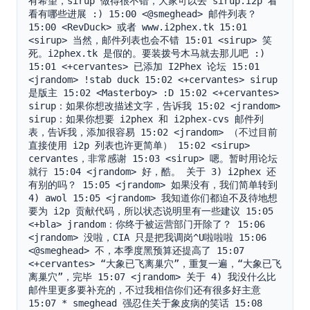
有希望，sirup 做得很不错，大家可以去 sirup.i2p 看
看有哪些进展 :) 15:00 <@smeghead> 邮件列表？ 
15:00 <RevDuck> 或者 www.i2phex.tk 15:01 
<sirup> 当然，邮件列表也会不错 15:01 <sirup> 笑
死。i2phex.tk 是假的。要装拨号木马就去那儿吧 :) 
15:01 <+cervantes> 已添加 I2Phex 论坛 15:01 
<jrandom> !stab duck 15:02 <+cervantes> sirup 
是版主 15:02 <Masterboy> :D 15:02 <+cervantes> 
sirup：如果你想改描述文字，告诉我 15:02 <jrandom> 
sirup：如果你想要 i2phex 和 i2phex-cvs 邮件列
表，告诉我，添加很容易 15:02 <jrandom> （不过目前
直接使用 i2p 列表也许更简单） 15:02 <sirup> 
cervantes，非常感谢 15:03 <sirup> 嗯。暂时用论坛
就行 15:04 <jrandom> 好，酷。 关于 3) i2phex 还
有别的吗？ 15:05 <jrandom> 如果没有，我们简单转到 
4) awol 15:05 <jrandom> 我知道你们都迫不及待地想
要为 i2p 贡献代码，所以状态说明里有一些建议 15:05 
<+bla> jrandom：你终于被运营部门开除了？ 15:06 
<jrandom> 没啦，CIA 只是把我调岗^U啦啦啦 15:06 
<@smeghead> 不，本季度黑预算还提高了 15:07 
<+cervantes> “大象已飞离巢穴”，重复一遍，“大象已飞
离巢穴”，完毕 15:07 <jrandom> 关于 4) 我没什么比
邮件里更多要补充的，不过我相信你们还有很多好主意 
15:07 * smeghead 强忍住关于象皮病的笑话 15:08 