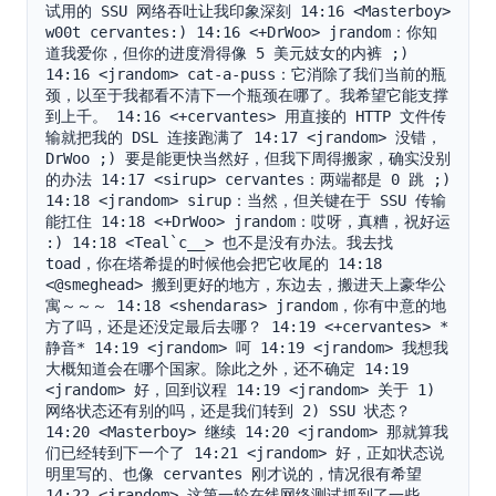
试用的 SSU 网络吞吐让我印象深刻 14:16 <Masterboy> 
w00t cervantes:) 14:16 <+DrWoo> jrandom：你知
道我爱你，但你的进度滑得像 5 美元妓女的内裤 ;) 
14:16 <jrandom> cat-a-puss：它消除了我们当前的瓶
颈，以至于我都看不清下一个瓶颈在哪了。我希望它能支撑
到上千。 14:16 <+cervantes> 用直接的 HTTP 文件传
输就把我的 DSL 连接跑满了 14:17 <jrandom> 没错，
DrWoo ;) 要是能更快当然好，但我下周得搬家，确实没别
的办法 14:17 <sirup> cervantes：两端都是 0 跳 ;) 
14:18 <jrandom> sirup：当然，但关键在于 SSU 传输
能扛住 14:18 <+DrWoo> jrandom：哎呀，真糟，祝好运 
:) 14:18 <Teal`c__> 也不是没有办法。我去找 
toad，你在塔希提的时候他会把它收尾的 14:18 
<@smeghead> 搬到更好的地方，东边去，搬进天上豪华公
寓～～～ 14:18 <shendaras> jrandom，你有中意的地
方了吗，还是还没定最后去哪？ 14:19 <+cervantes> *
静音* 14:19 <jrandom> 呵 14:19 <jrandom> 我想我
大概知道会在哪个国家。除此之外，还不确定 14:19 
<jrandom> 好，回到议程 14:19 <jrandom> 关于 1) 
网络状态还有别的吗，还是我们转到 2) SSU 状态？ 
14:20 <Masterboy> 继续 14:20 <jrandom> 那就算我
们已经转到下一个了 14:21 <jrandom> 好，正如状态说
明里写的、也像 cervantes 刚才说的，情况很有希望 
14:22 <jrandom> 这第一轮在线网络测试抓到了一些 