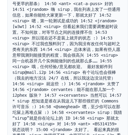
号更早的那条） 14:50 <ant> <cat-a-puss> 好的 
14:51 <jrandom> 嗨 sirup，我在列表上发了一些通用
信息，如果你能给大家更新一下，那就太好了 14:52 
<sirup> 嗯，第一轮测试是成功的 14:52 <jrandom> 
[w3wt] 14:52 <sirup> 但看起来我们需要调整超时设
置。不知何故，对等节点之间的连接撑不住 14:53 
<sirup> 所以现在还不是装上就开的状态 :) 14:53 
<sirup> 不过我也预料到了，因为我没有改任何与超时之
类有关的东西 14:54 <sirup> 总体来说，如果有些人愿
意帮我测到能接受的程度，我会很高兴 14:55 <sirup> 
同一台机器开几个实例能做到的也就那么多…… 14:55 
<sirup> 哦，任何经验/意见都欢迎。 最好发邮件到 
sirup@mail.i2p 14:56 <sirup> 有个论坛也会很棒
（我去的地方没法 24/7 在线，所以我这边没法托管） 
14:56 <sirup> 就这些 :) 14:56 <jrandom> 太赞了 
14:56 <jrandom> cervantes：能不能在那儿加一个 
i2phex 版块？ 14:57 <+cervantes> 当然可以 14:57 
* sirup 想知道是谁在从我这儿下那些很烂的 Commons 
许可音乐 :) 14:58 <@smeghead> 嘿，至少你可以在那
坨屎上再堆点屎 :) 14:58 <+cervantes> sirup：我猜
“sirup”就是你在论坛上的 ID 14:58 <sirup> 那就太
好了 14:58 <sirup> 对 14:59 <ant> <BS314159> 
状态说明？ 15:00 <jrandom> 太好了。 看起来真的很