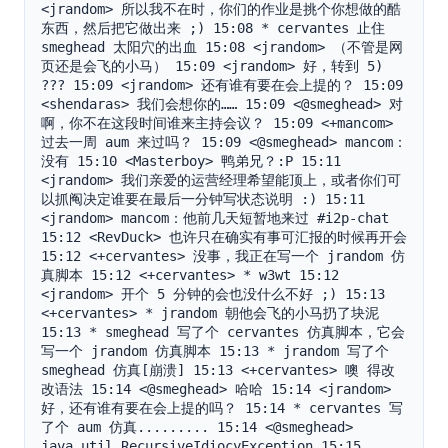
<jrandom> 所以我不在时，你们的作业是挑个你想做的酷
东西，然后把它做出来 ;) 15:08 * cervantes 止住 
smeghead 太阳穴的出血 15:08 <jrandom> （不管是网
页还是会飞的小马） 15:09 <jrandom> 好，转到 5) 
??? 15:09 <jrandom> 还有谁有要在会上提的？ 15:09 
<shendaras> 我们会想你的…… 15:09 <@smeghead> 对
啊，你不在这段时间谁来主持会议？ 15:09 <+mancom> 
过去一周 aum 来过吗？ 15:09 <@smeghead> mancom：
没有 15:10 <Masterboy> 鸭弟兄？:P 15:11 
<jrandom> 我们亲爱的运营经理希望能顶上，或者你们可
以抓阄决定谁要在最后一分钟写状态说明 :) 15:11 
<jrandom> mancom：他前几天短暂地来过 #i2p-chat 
15:12 <RevDuck> 也许只在确实有事可汇报的时候再开会 
15:12 <+cervantes> 没事，我正在写一个 jrandom 仿
真脚本 15:12 <+cervantes> * w3wt 15:12 
<jrandom> 开个 5 分钟的会也没什么不好 ;) 15:13 
<+cervantes> * jrandom 朝他会飞的小马扔了块泥 
15:13 * smeghead 写了个 cervantes 仿真脚本，它会
写一个 jrandom 仿真脚本 15:13 * jrandom 写了个 
smeghead 仿真[崩溃] 15:13 <+cervantes> 噢 得改
改语法 15:14 <@smeghead> 哈哈 15:14 <jrandom> 
好，还有谁有要在会上提的吗？ 15:14 * cervantes 写
了个 aum 仿真......... 15:14 <@smeghead> 
java.util.RecursiveIdiocyException 15:15 