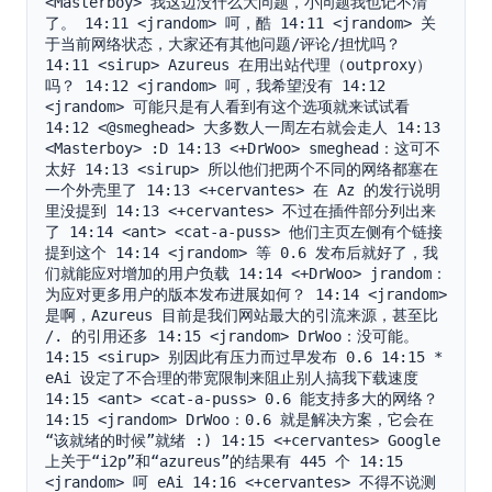
<Masterboy> 我这边没什么大问题，小问题我也记不清
了。 14:11 <jrandom> 呵，酷 14:11 <jrandom> 关
于当前网络状态，大家还有其他问题/评论/担忧吗？ 
14:11 <sirup> Azureus 在用出站代理（outproxy）
吗？ 14:12 <jrandom> 呵，我希望没有 14:12 
<jrandom> 可能只是有人看到有这个选项就来试试看 
14:12 <@smeghead> 大多数人一周左右就会走人 14:13 
<Masterboy> :D 14:13 <+DrWoo> smeghead：这可不
太好 14:13 <sirup> 所以他们把两个不同的网络都塞在
一个外壳里了 14:13 <+cervantes> 在 Az 的发行说明
里没提到 14:13 <+cervantes> 不过在插件部分列出来
了 14:14 <ant> <cat-a-puss> 他们主页左侧有个链接
提到这个 14:14 <jrandom> 等 0.6 发布后就好了，我
们就能应对增加的用户负载 14:14 <+DrWoo> jrandom：
为应对更多用户的版本发布进展如何？ 14:14 <jrandom> 
是啊，Azureus 目前是我们网站最大的引流来源，甚至比 
/. 的引用还多 14:15 <jrandom> DrWoo：没可能。 
14:15 <sirup> 别因此有压力而过早发布 0.6 14:15 * 
eAi 设定了不合理的带宽限制来阻止别人搞我下载速度 
14:15 <ant> <cat-a-puss> 0.6 能支持多大的网络？ 
14:15 <jrandom> DrWoo：0.6 就是解决方案，它会在
“该就绪的时候”就绪 :) 14:15 <+cervantes> Google 
上关于“i2p”和“azureus”的结果有 445 个 14:15 
<jrandom> 呵 eAi 14:16 <+cervantes> 不得不说测