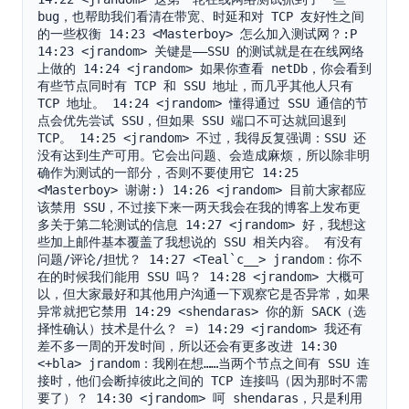
bug，也帮助我们看清在带宽、时延和对 TCP 友好性之间
的一些权衡 14:23 <Masterboy> 怎么加入测试网？:P 
14:23 <jrandom> 关键是——SSU 的测试就是在在线网络
上做的 14:24 <jrandom> 如果你查看 netDb，你会看到
有些节点同时有 TCP 和 SSU 地址，而几乎其他人只有 
TCP 地址。 14:24 <jrandom> 懂得通过 SSU 通信的节
点会优先尝试 SSU，但如果 SSU 端口不可达就回退到 
TCP。 14:25 <jrandom> 不过，我得反复强调：SSU 还
没有达到生产可用。它会出问题、会造成麻烦，所以除非明
确作为测试的一部分，否则不要使用它 14:25 
<Masterboy> 谢谢:) 14:26 <jrandom> 目前大家都应
该禁用 SSU，不过接下来一两天我会在我的博客上发布更
多关于第二轮测试的信息 14:27 <jrandom> 好，我想这
些加上邮件基本覆盖了我想说的 SSU 相关内容。 有没有
问题/评论/担忧？ 14:27 <Teal`c__> jrandom：你不
在的时候我们能用 SSU 吗？ 14:28 <jrandom> 大概可
以，但大家最好和其他用户沟通一下观察它是否异常，如果
异常就把它禁用 14:29 <shendaras> 你的新 SACK（选
择性确认）技术是什么？ =) 14:29 <jrandom> 我还有
差不多一周的开发时间，所以还会有更多改进 14:30 
<+bla> jrandom：我刚在想……当两个节点之间有 SSU 连
接时，他们会断掉彼此之间的 TCP 连接吗（因为那时不需
要了）？ 14:30 <jrandom> 呵 shendaras，只是利用