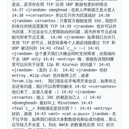
是说，是否存在用 TCP 比用 UDP 数据包更好的情况 
14:37 <jrandom> smeghead：也有人声称猫王是火星人 
14:38 <+cervantes> 所以它只作为回退就好 14:38 
<jrandom> cervantes：只要双方都能使用 SSU，我想不
到有任何情况需要用 TCP 14:39 <jrandom> 也许可以作
为回退，不过这会引入受限路由的问题，因为所有节点必须
能与所有节点互通。 14:40 <jrandom> 如果我们允许只
支持 TCP 的节点，就意味着每个人都必须能通过 TCP 和 
UDP 被访问到 14:41 <Teal`c__> :~( 14:41 
<jrandom> 这个夏天我们大概会同时支持两者，但我倾向
于走 UDP only 14:41 <entroy> 嗨，谁能告诉我到哪
里可以问关于设置 12p 和 Azureus 的问题？ 14:41 
<jrandom> （直到 2.0） 14:42 <jrandom> 你好 
entroy，#i2p-chat 也许能帮上忙，或者 
forum.i2p.net。 我们现在在开每周开发会议，如果你之
后还有问题，我们可以再帮你解决 14:42 <+cervantes> 
他们来了，击退入侵者 :) 14:42 <jrandom> 
cervantes：能上 IRC 的都是自己人 :) 14:42 
<@smeghead> 最好叫上 Minutemen 14:43 
<Teal`c__> 利物浦还是切尔西？！ 14:43 <entroy> 
好的，谢谢 14:43 <ant> <cat-a-puss> jrandom：关
于位字段，如果我们假设大多数数据包都会成功接收，那么
位字段几乎全是 1。列出 NACK 的数量然后用 ECC 的方