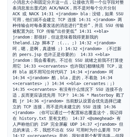
小消息大小和固定分片这一点，让接收方用一个位字段对整
条消息发出显式的 ACK/NACK，而不是对每个分片分别 
ACK 或 NACK 14:31 <jrandom> bla：没错，如果 SSU 
可用，他们就不会建立 TCP 连接 14:31 <jrandom> 两
种传输会对每条要发送的消息进行“竞价”，并且 SSU 传输
被配置为比 TCP 传输“出价更低” 14:31 <+bla> 
jrandom：那很好，但这意味着我得更新我的 
theland.i2p 脚本了 :(... ;) 14:32 <jrandom> 
呵，嗯，是啊，真遗憾 ;) 14:32 <jrandom> （不过新
的 peers.jsp 也许正是你要的） 14:33 <+bla> 
jrandom：我会看看的。不过在 SSU 就绪之前我不打算使
用它 14:33 <+cervantes> 也许我们都继续用 TCP，这
样 bla 就不用写任何代码了 14:34 <jrandom> 呵 
14:34 <jrandom> 酷，bla，是的，不着急 14:34 
<+cervantes> ;) 14:34 <+bla> cervantes：;) 
14:35 <+cervantes> 有没有什么情况下 SSU 连接不合
适，反而更应该优先用 TCP？ 14:36 * Masterboy 戳了
戳 jr 14:36 <jrandom> 当前默认设置会优先选择已建
立的 TCP 连接，而不是尚未建立的 SSU 连接 14:36 
<jrandom> （你可以通过一个配置标志覆盖这个，我记得
在 history.txt 里有文档） 14:37 <@smeghead> 有
人声称他们的 ISP 完全屏蔽 UDP 14:37 <jrandom> 但
总的来说，不，我想不出在 SSU 可用时为什么要用 TCP 
14:37 <+cervantes> 是的，我知道那个配置选项……但我