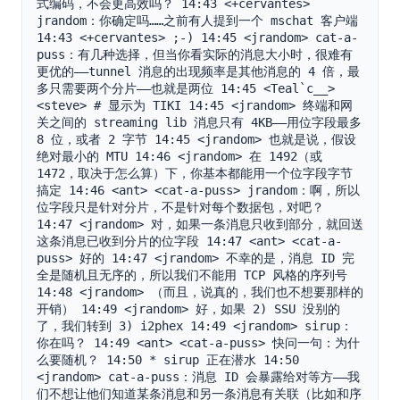
式编码，不会更高效吗？ 14:43 <+cervantes> 
jrandom：你确定吗……之前有人提到一个 mschat 客户端 
14:43 <+cervantes> ;-) 14:45 <jrandom> cat-a-
puss：有几种选择，但当你看实际的消息大小时，很难有
更优的——tunnel 消息的出现频率是其他消息的 4 倍，最
多只需要两个分片——也就是两位 14:45 <Teal`c__> 
<steve> # 显示为 TIKI 14:45 <jrandom> 终端和网
关之间的 streaming lib 消息只有 4KB——用位字段最多 
8 位，或者 2 字节 14:45 <jrandom> 也就是说，假设
绝对最小的 MTU 14:46 <jrandom> 在 1492（或 
1472，取决于怎么算）下，你基本都能用一个位字段字节
搞定 14:46 <ant> <cat-a-puss> jrandom：啊，所以
位字段只是针对分片，不是针对每个数据包，对吧？ 
14:47 <jrandom> 对，如果一条消息只收到部分，就回送
这条消息已收到分片的位字段 14:47 <ant> <cat-a-
puss> 好的 14:47 <jrandom> 不幸的是，消息 ID 完
全是随机且无序的，所以我们不能用 TCP 风格的序列号 
14:48 <jrandom> （而且，说真的，我们也不想要那样的
开销） 14:49 <jrandom> 好，如果 2) SSU 没别的
了，我们转到 3) i2phex 14:49 <jrandom> sirup：
你在吗？ 14:49 <ant> <cat-a-puss> 快问一句：为什
么要随机？ 14:50 * sirup 正在潜水 14:50 
<jrandom> cat-a-puss：消息 ID 会暴露给对等方——我
们不想让他们知道某条消息和另一条消息有关联（比如和序