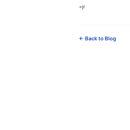
=jr
← Back to Blog