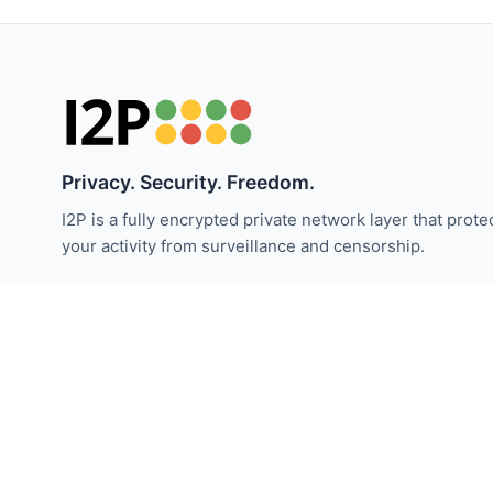
Privacy. Security. Freedom.
I2P is a fully encrypted private network layer that prote
your activity from surveillance and censorship.
保持关注 I2P 新闻：
订阅
© 2026 隐形互联网计划。在 Creative Commons 许可下。