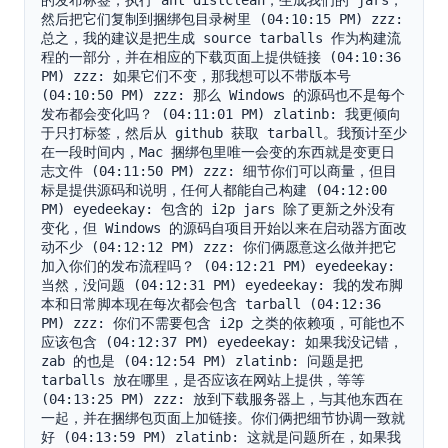
的发布标签，执行 ant distclean，生成我们的 jars，
然后把它们复制到捆绑包目录树里 (04:10:15 PM) zzz: 
总之，我的建议是把生成 source tarballs 作为构建流
程的一部分，并在相应的下载页面上提供链接 (04:10:36 
PM) zzz: 如果它们不变，那我想可以不带版本号 
(04:10:50 PM) zzz: 那么 Windows 的源码也不是每个
发布都会变化吗？ (04:11:01 PM) zlatinb: 我更倾向
于只打标签，然后从 github 获取 tarball。我预计至少
在一段时间内，Mac 捆绑包里唯一会变的东西就是变更日
志文件 (04:11:50 PM) zzz: 细节你们可以商量，但目
标是提供源码和说明，任何人都能自己构建 (04:12:00 
PM) eyedeekay: 包含的 i2p jars 除了更新之外没有
变化，但 Windows 的源码自项目开始以来在启动器方面改
动不少 (04:12:12 PM) zzz: 你们俩愿意这么做并把它
加入你们的发布流程吗？ (04:12:21 PM) eyedeekay: 
当然，没问题 (04:12:31 PM) eyedeekay: 我的发布脚
本和日常脚本现在每次都会包含 tarball (04:12:36 
PM) zzz: 你们不需要包含 i2p 之类的依赖项，可能也不
应该包含 (04:12:37 PM) eyedeekay: 如果我没记错，
zab 的也是 (04:12:54 PM) zlatinb: 问题是把 
tarballs 放在哪里，是否应该在网站上提供，等等 
(04:13:25 PM) zzz: 放到下载服务器上，与其他东西在
一起，并在捆绑包页面上加链接。你们俩把细节协调一致就
好 (04:13:59 PM) zlatinb: 这就是问题所在，如果我