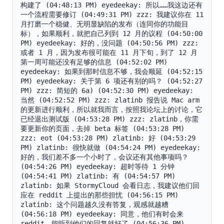
构建了 (04:48:13 PM) eyedeekay: 所以……我这边还有
一个流程需要修订 (04:49:31 PM) zzz: 我建议你在 11 
月打磨一个稳健、无明显缺陷的发布（连同你的功能目
标），如果顺利，就把自己列到 12 月的议程 (04:50:00 
PM) eyedeekay: 好的，没问题 (04:50:56 PM) zzz: 
或者 1 月，因为发布很可能在 11 月下旬，到了 12 月
第一周可能还没有足够的信息 (04:52:02 PM) 
eyedeekay: 如果到那时信息不够，我会顺延 (04:52:15 
PM) eyedeekay: 关于第 6 项还有别的吗？ (04:52:27 
PM) zzz: 简短的 6a) (04:52:30 PM) eyedeekay: 
当然 (04:52:52 PM) zzz: zlatinb 报告说 Mac arm 
的更新进行顺利，所以就我而言，按照我论坛上的讨论，它
已经退出测试版 (04:53:28 PM) zzz: zlatinb，你需
要更新你的页面，去掉 beta 标签 (04:53:28 PM) 
zzz: eot (04:53:28 PM) zlatinb: 好 (04:53:29 
PM) zlatinb: 很快就做 (04:54:24 PM) eyedeekay: 
好的，我们差不多一个小时了，会议还有其他事项吗？ 
(04:54:26 PM) eyedeekay: 超时等待 1 分钟 
(04:54:41 PM) zlatinb: 有 (04:54:57 PM) 
zlatinb: 如果 StormyCloud 会看日志，我建议他们回
应在 reddit 上提出的那些担忧 (04:56:15 PM) 
zlatinb: 这个问题越久没有答复，观感就越糟 
(04:56:18 PM) eyedeekay: 同意，他们有时会来 
reddit，能听到他们的回复就好了 (04:56:36 PM) 