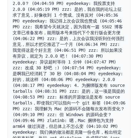
2.0.0？ (04:04:59 PM) eyedeekay: 我投票支持 
2.0.0 (04:05:19 PM) zzz: 是的，我在我的论坛上征
求了意见，好像收到 1 个赞成、没有反对 (04:05:36 
PM) eyedeekay: 我记得上次会议我也赞成 (04:05:46 
PM) zzz: 我希望今天就决定，因为我有一篇 SSU2 博客
文章已准备发布，能用版本号来指代下个发行版会更方便 
(04:06:22 PM) zzz: 是的，上次会议我没听到任何强烈
意见，所以才把它推迟了一个月 (04:06:34 PM) zzz: 
我觉得这是个好主意 (04:06:51 PM) zzz: 所以如果没
有异议，就定为 2.0.0 吧！ (04:07:30 PM) 
eyedeekay: 异议超时等待 1 分钟 (04:07:47 PM) 
zzz: 改成 30 秒吧 :) (04:07:54 PM) eyedeekay: 
是啊我已经消耗了 30 秒 (04:08:04 PM) eyedeekay: 
好的，就这样 (04:08:06 PM) eyedeekay: 2.0.0 
(04:08:17 PM) eyedeekay: 4. 为捆绑版发布 source 
tarballs (04:08:31 PM) zzz: 是的，这一项是我提的 
(04:08:53 PM) zzz: 标准的开源做法是发布 source 
tarballs，即使我们可以指向一个 git 标签 (04:09:06 
PM) zzz: 我理解为 Mac 的源码不会随每次发布而变化？ 
(04:09:10 PM) zzz: 但 Windows 的源码会变？ 
(04:09:46 PM) zlatinb: 嗯，Mac 捆绑包为支持 
arm64 做过演进，但总体上不怎么变 (04:10:02 PM) 
eyedeekay: 我们俩的做法都是克隆一份仓库，检出特定