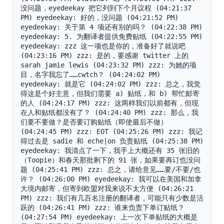
没问题，eyedeekay 把它列到下个月议程 (04:21:37 
PM) eyedeekay: 好的，没问题 (04:21:52 PM) 
eyedeekay: 关于第 4 项还有别的吗？ (04:22:38 PM) 
eyedeekay: 5. 为翻译者提供免费贴纸 (04:22:55 PM) 
eyedeekay: zzz 这一项也是你的，准备好了就说吧 
(04:23:16 PM) zzz: 是的，要感谢 twitter 上的 
sarah jamie lewis (04:23:32 PM) zzz: 为她的项
目，名字我忘了……cwtch？ (04:24:02 PM) 
eyedeekay: 就是它 (04:24:02 PM) zzz: 总之，我觉
得这是个好主意，但我们需要 a) 贴纸，和 b) 帮忙邮寄
的人 (04:24:17 PM) zzz: 这两样我们以前都有，但现
在人和贴纸都没有了？ (04:24:40 PM) zzz: 那么，我
们要不要做？是否要订购贴纸（即使最后不做） 
(04:24:45 PM) zzz: EOT (04:25:26 PM) zzz: 我记
得过去是 sadie 和 eche|on 负责贴纸 (04:25:38 PM) 
eyedeekay: 我清点了一下，我手上大概还有 35 张旧的
（Toopie）和春天那批剩下的 91 张，如果要再订也没问
题 (04:25:41 PM) zzz: 总之，请给意见……要/不要/也
许？ (04:26:00 PM) eyedeekay: 我可以在美国和加拿
大境内邮寄，但寄到欧盟对我来说不太方便 (04:26:21 
PM) zzz: 我们有几百名注册的翻译者，可能只有少数是活
跃的 (04:26:41 PM) zzz: 谁来负责下单订贴纸？ 
(04:27:54 PM) eyedeekay: 上一次下单贴纸的大概是