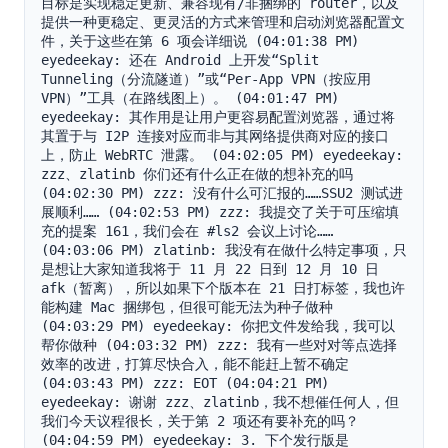
目标是实现稳定更新、兼容现有/非捆绑的 router，以及
提供一种更稳定、更灵活的方式来管理和启动浏览器配置文
件，关于这些在第 6 项会详细说 (04:01:38 PM) 
eyedeekay: 还在 Android 上开发“Split 
Tunneling（分流隧道）”或“Per-App VPN（按应用 
VPN）”工具（在路线图上）。 (04:01:47 PM) 
eyedeekay: 其作用是让用户更容易配置浏览器，通过将
其置于与 I2P 连接对应而非与其网络提供商对应的接口
上，防止 WebRTC 泄露。 (04:02:05 PM) eyedeekay: 
zzz、zlatinb 你们还有什么正在做的想补充的吗 
(04:02:30 PM) zzz: 没有什么可汇报的……SSU2 测试进
展顺利…… (04:02:53 PM) zzz: 我提交了关于可压缩填
充的提案 161，我们会在 #ls2 会议上讨论…… 
(04:03:06 PM) zlatinb: 我没有在做什么特定事项，只
是想让大家知道我将于 11 月 22 日到 12 月 10 日 
afk（暂离），所以如果下个版本在 21 日打标签，我也许
能构建 Mac 捆绑包，但很可能无法为种子做种 
(04:03:29 PM) eyedeekay: 你把文件发给我，我可以
帮你做种 (04:03:32 PM) zzz: 我有一些对对等点选择
效率的改进，打算尽快合入，能不能赶上暂不确定 
(04:03:43 PM) zzz: EOT (04:04:21 PM) 
eyedeekay: 谢谢 zzz、zlatinb，我不想催任何人，但
我们今天议程很长，关于第 2 项还有要补充的吗？ 
(04:04:59 PM) eyedeekay: 3. 下个发行版是 