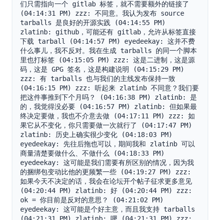
们只需指向一个 gitlab 标签，就不需要额外的链接了 
(04:14:31 PM) zzz: 不同意。我认为发布 source 
tarballs 是良好的开源实践 (04:14:55 PM) 
zlatinb: github，可能还有 gitlab，允许从标签直接
下载 tarball (04:14:57 PM) eyedeekay: 这并不费
什么事儿，我不反对。我在生成 tarballs 的同一个脚本
里也打标签 (04:15:05 PM) zzz: 这是二进制，这是源
码，这是 GPG 签名，这是构建说明 (04:15:29 PM) 
zzz: 有 tarballs 也与我们的主线发布保持一致 
(04:16:15 PM) zzz: 听起来 zlatinb 不同意？我们要
把这件事推到下个月吗？ (04:16:38 PM) zlatinb: 是
的，我觉得没必要 (04:16:57 PM) zlatinb: 但如果最
终决定要做，我也不介意去做 (04:17:11 PM) zzz: 如
果它从不变化，你只需要做一次就行了 (04:17:47 PM) 
zlatinb: 历史上确实很少变化 (04:18:03 PM) 
eyedeekay: 先往后拖也可以，期间我和 zlatinb 可以
商量清楚要做什么、不做什么 (04:18:33 PM) 
eyedeekay: 这可能是我们需要有所区别的情况，因为我
的捆绑包变动比他的更频繁一些 (04:19:27 PM) zzz: 
如果今天不决定的话，我会在论坛开个帖子征求更多意见 
(04:20:44 PM) zlatinb: 好 (04:20:44 PM) zzz: 
ok = 你目前是反对的意思？ (04:21:02 PM) 
eyedeekay: 这可能是个好主意，而且我支持 tarballs 
(04:21:31 PM) zlatinb: 嗯 (04:21:31 PM) zzz: 