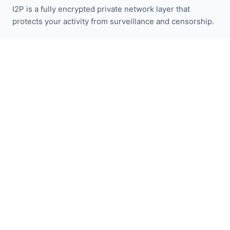
I2P is a fully encrypted private network layer that
protects your activity from surveillance and censorship.
保持关注 I2P 新闻：
订阅
快速链接
捐赠
I2P介绍
社区
参与其中
博客