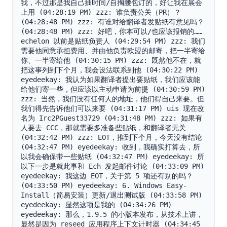
我，不过那是我自己抽时间/自掏腰包订的，好让我在展会
上用 (04:28:19 PM) zzz: 谁负责公关（PR）？ 
(04:28:48 PM) zzz: 有谁对给翻译者发贴纸有意见吗？ 
(04:28:48 PM) zzz: 好吧，你本可以/也应该报销的……
echelon 以前是贴纸负责人 (04:29:54 PM) zzz: 我们
需要他同意承担费用、并由他负责欧盟的邮寄，把一半寄给
你、一半寄给他 (04:30:15 PM) zzz: 既然他不在，就
把这事列到下个月，我会设法联系到他 (04:30:22 PM) 
eyedeekay: 我认为如果翻译者提出要贴纸，我们应该能
给他们寄一些，但应该以主动申请为前提 (04:30:59 PM) 
zzz: 当然，我们没有任何人的地址，他们得自己来要。但
我们得先告诉他们可以来要 (04:31:17 PM) uis 现在改
名为 Irc2PGuest33729 (04:31:48 PM) zzz: 如果有
人要去 CCC，那就需要多准备些贴纸，和翻译者无关 
(04:32:42 PM) zzz: EOT，推到下个月，今天没有结论 
(04:32:47 PM) eyedeekay: 收到，我确实打算去，所
以我会确保带一些贴纸 (04:32:47 PM) eyedeekay: 所
以下一步是就此事和 Ech 发起邮件讨论 (04:33:09 PM) 
eyedeekay: 我这边 EOT，关于第 5 项还有别的吗？ 
(04:33:50 PM) eyedeekay: 6. Windows Easy-
Install（简易安装）更新/退出测试版 (04:33:58 PM) 
eyedeekay: 显然这项是我的 (04:34:26 PM) 
eyedeekay: 那么，1.9.5 的小版本发布，从技术上讲，
显然是因为 reseed 应用程序上下文计时器 (04:34:45 