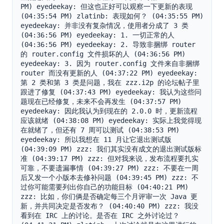
PM) eyedeekay: 但这也正好可以观察一下更新的表现 
(04:35:54 PM) zlatinb: 表现如何？ (04:35:55 PM) 
eyedeekay: 并非没有复杂情况，使用者分成了 3 类 
(04:36:56 PM) eyedeekay: 1. 一切正常的人 
(04:36:56 PM) eyedeekay: 2. 导致非捆绑 router 
的 router.config 文件损坏的人 (04:36:56 PM) 
eyedeekay: 3. 因为 router.config 文件来自非捆绑 
router 而没有更新的人 (04:37:22 PM) eyedeekay: 
第 2 类和第 3 类是问题，我在 zzz.i2p 的论坛帖子里
跟进了修复 (04:37:43 PM) eyedeekay: 我认为这些问
题现在已经修复，未来不会再发生 (04:37:57 PM) 
eyedeekay: 因此我认为到现在的 2.0.0 时，更新流程
应该就绪 (04:38:08 PM) eyedeekay: 实际上我觉得现
在就绪了，但还有 7 周可以测试 (04:38:53 PM) 
eyedeekay: 所以我想在 11 月让它退出测试版 
(04:39:09 PM) zzz: 我们其实没有成文的退出测试版标
准 (04:39:17 PM) zzz: 但对我来说，发布流程要扎实
可靠，不要遗漏事情 (04:39:27 PM) zzz: 不要在一周
后又发一个小版本去修补问题 (04:39:45 PM) zzz: 不
过你可能需要列出你自己的功能目标 (04:40:21 PM) 
zzz: 比如，你们俩是否确定每三个月评审一次 Java 更
新，并共同决定是否发布？ (04:40:40 PM) zzz: 我没
看到在 IRC 上的讨论。是否在 IRC 之外讨论过？ 