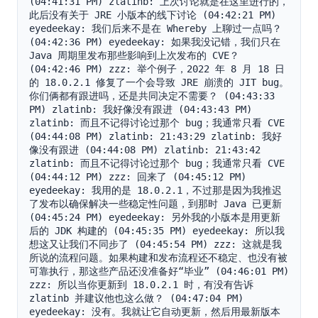
(04:41:31 PM) zlatinb: 上次讨论就是在这里进行的，
此后没有关于 JRE 小版本的线下讨论 (04:42:21 PM) 
eyedeekay: 我们后来不是在 Whereby 上聊过一点吗？ 
(04:42:36 PM) eyedeekay: 如果我没记错，我们只在 
Java 周期里发布那些影响到上次发布的 CVE？ 
(04:42:46 PM) zzz: 举个例子，2022 年 8 月 18 日
的 18.0.2.1 修复了一个会导致 JRE 崩溃的 JIT bug。
你们俩都有跟进吗，还是共同决定不需要？ (04:43:33 
PM) zlatinb: 我好像没有跟进 (04:43:43 PM) 
zlatinb: 而且不记得讨论过那个 bug；我通常只看 CVE 
(04:44:08 PM) zlatinb: 21:43:29 zlatinb: 我好
像没有跟进 (04:44:08 PM) zlatinb: 21:43:42 
zlatinb: 而且不记得讨论过那个 bug；我通常只看 CVE 
(04:44:12 PM) zzz: 回来了 (04:45:12 PM) 
eyedeekay: 我用的是 18.0.2.1，不过那是因为我推迟
了发布以确保解决一些稳定性问题，到那时 Java 已更新 
(04:45:24 PM) eyedeekay: 另外我的小版本是用更新
后的 JDK 构建的 (04:45:35 PM) eyedeekay: 所以我
想这又让我们不同步了 (04:45:54 PM) zzz: 这就是我
所说的流程问题。如果构建和发布流程还不稳定、也没有被
可靠执行，那这些产品还没准备好“毕业” (04:46:01 PM) 
zzz: 所以当你更新到 18.0.2.1 时，有没有告诉 
zlatinb 并建议他也这么做？ (04:47:04 PM) 
eyedeekay: 没有。我就让它自动更新，然后用最新版本