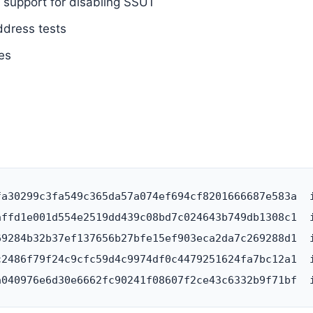
 support for disabling SSU1
ddress tests
es
fa30299c3fa549c365da57a074ef694cf8201666687e583a  i
affd1e001d554e2519dd439c08bd7c024643b749db1308c1  i
69284b32b37ef137656b27bfe15ef903eca2da7c269288d1  i
c2486f79f24c9cfc59d4c9974df0c4479251624fa7bc12a1  i