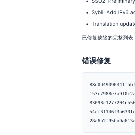
SSU2: Preliminary
Sybil: Add IPv6 a
Translation updat
已修复缺陷的完整列表
错误修复
88e0d49090341f5b
153c7988e7a9f0c2
83098c1277204c55
54cf3f146f3a630f