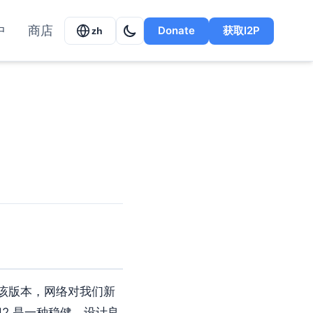
中
商店
Donate
获取I2P
zh
级到该版本，网络对我们新
SU2 是一种稳健、设计良