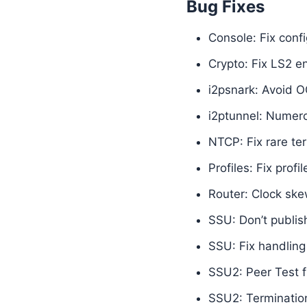
Bug Fixes
Console: Fix conf
Crypto: Fix LS2 e
i2psnark: Avoid O
i2ptunnel: Numer
NTCP: Fix rare te
Profiles: Fix profi
Router: Clock sk
SSU: Don’t publis
SSU: Fix handlin
SSU2: Peer Test 
SSU2: Terminatio