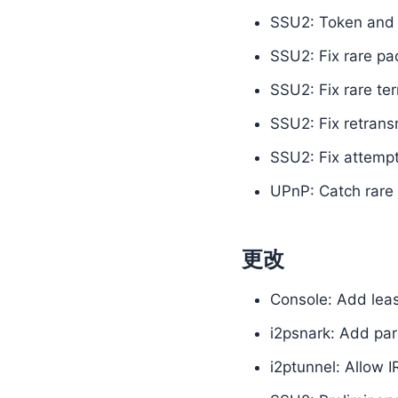
SSU2: Token and 
SSU2: Fix rare pa
SSU2: Fix rare te
SSU2: Fix retrans
SSU2: Fix attempt
UPnP: Catch rare 
更改
Console: Add lea
i2psnark: Add part
i2ptunnel: Allow