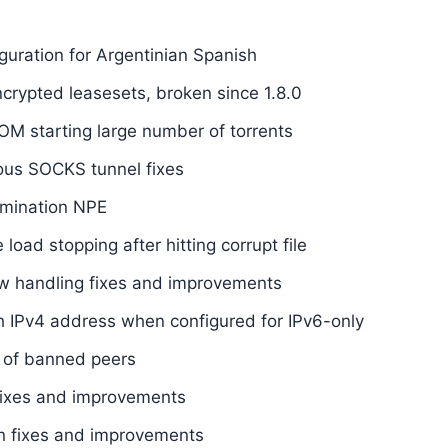
iguration for Argentinian Spanish
ncrypted leasesets, broken since 1.8.0
OM starting large number of torrents
ous SOCKS tunnel fixes
rmination NPE
le load stopping after hitting corrupt file
ew handling fixes and improvements
h IPv4 address when configured for IPv6-only
g of banned peers
fixes and improvements
n fixes and improvements