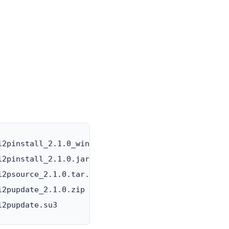
2pinstall_2.1.0_windows.exe

2pinstall_2.1.0.jar

2psource_2.1.0.tar.bz2

2pupdate_2.1.0.zip
