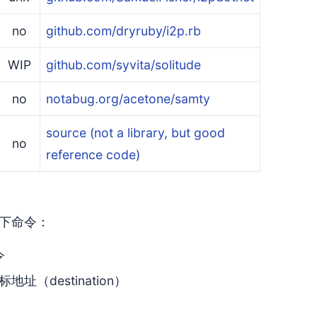
no
github.com/dryruby/i2p.rb
WIP
github.com/syvita/solitude
no
notabug.org/acetone/samty
source (not a library, but good
no
reference code)
以下命令：
令
址（destination）