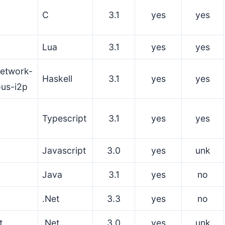
C
3.1
yes
yes
Lua
3.1
yes
yes
network-
Haskell
3.1
yes
yes
us-i2p
Typescript
3.1
yes
yes
p
Javascript
3.0
yes
unk
Java
3.1
yes
no
p
.Net
3.3
yes
no
t
.Net
3.0
yes
unk