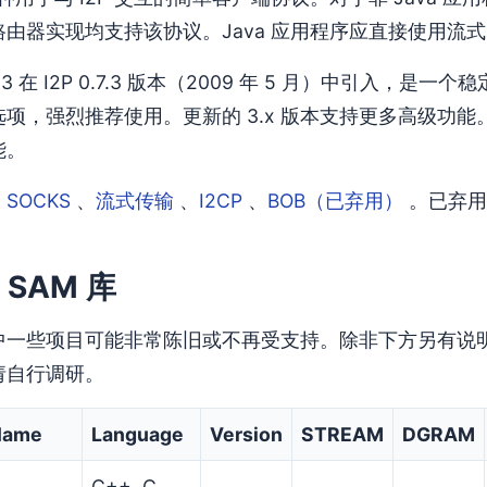
由器实现均支持该协议。Java 应用程序应直接使用流式 API 
 3 在 I2P 0.7.3 版本（2009 年 5 月）中引入，
项，强烈推荐使用。更新的 3.x 版本支持更多高级功能。请注意
能。
：
SOCKS
、
流式传输
、
I2CP
、
BOB（已弃用）
。已弃用
 SAM 库
中一些项目可能非常陈旧或不再受支持。除非下方另有说明，
请自行调研。
 Name
Language
Version
STREAM
DGRAM
C++, C