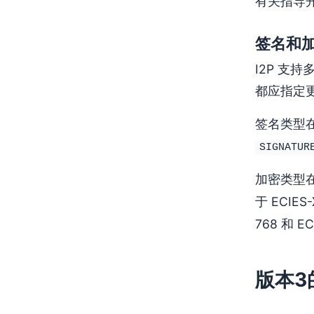
有关指导
签名和
I2P 支
都应指定
签名类型在
SIGNATUR
加密类型在
于 ECIES
768 和 E
版本3