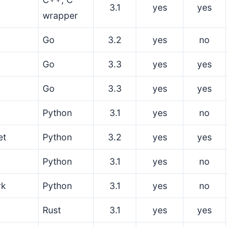
3.1
yes
yes
wrapper
Go
3.2
yes
no
Go
3.3
yes
yes
Go
3.3
yes
yes
Python
3.1
yes
no
et
Python
3.2
yes
yes
Python
3.1
yes
no
rk
Python
3.1
yes
no
Rust
3.1
yes
yes