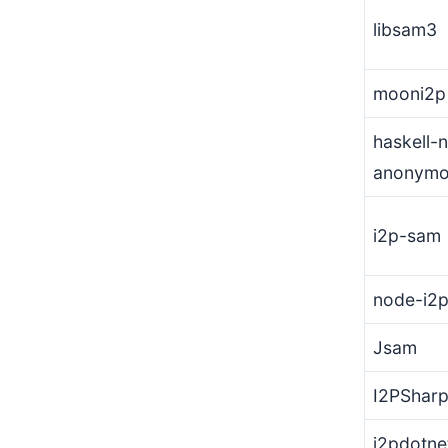
libsam3
mooni2p
haskell-
anonymo
i2p-sam
node-i2
Jsam
I2PShar
i2pdotne