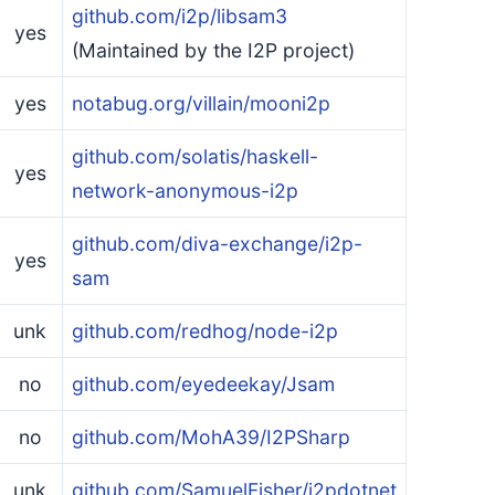
github.com/i2p/libsam3
yes
(Maintained by the I2P project)
yes
notabug.org/villain/mooni2p
github.com/solatis/haskell-
yes
network-anonymous-i2p
github.com/diva-exchange/i2p-
yes
sam
unk
github.com/redhog/node-i2p
no
github.com/eyedeekay/Jsam
no
github.com/MohA39/I2PSharp
unk
github.com/SamuelFisher/i2pdotnet