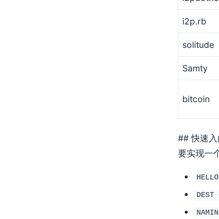
i2p.rb
solitude
Samty
bitcoin
## 快速
要实现一个
HELLO
DEST 
NAMIN