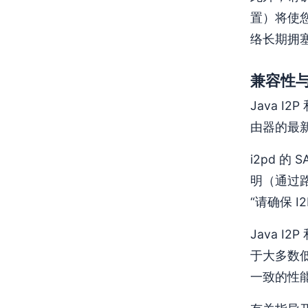
置）将使
络长期拥
兼容性
Java 
由器的最
i2pd 的
明（通过路
“请确保 I
Java I
于大多数低
一致的性能