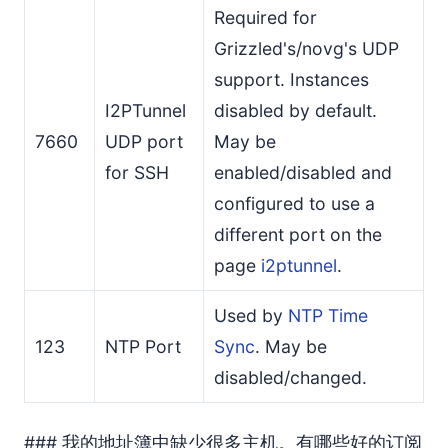
Required for
Grizzled's/novg's UDP
support. Instances
I2PTunnel
disabled by default.
7660
UDP port
May be
for SSH
enabled/disabled and
configured to use a
different port on the
page
i2ptunnel
.
Used by
NTP Time
123
NTP Port
Sync
. May be
disabled/changed.
### 我的地址簿中缺少很多主机。有哪些好的订阅