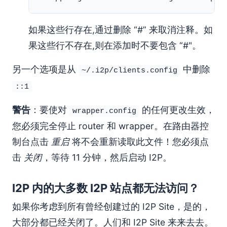
如果这些行存在,通过删除 “#” 来取消注释。如
果这些行不存在,则在添加时不要包含 “#"。
另一个选项是从
中删除
~/.i2p/clients.config
::1
警告
：要使对
的任何更改生效，
wrapper.config
您必须完全停止 router 和 wrapper。在路由器控
制台点击
重启
将不会重新读取此文件！您必须点
击
关闭
，等待 11 分钟，然后启动 I2P。
I2P 内的大多数 I2P 站点都无法访问？
如果你考虑到所有曾经创建过的 I2P Site，是的，
大部分都已经关闭了。人们和 I2P Site 来来去去。