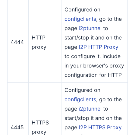
Configured on
configclients
, go to the
page
i2ptunnel
to
HTTP
start/stop it and on the
4444
proxy
page
I2P HTTP Proxy
to configure it. Include
in your browser's proxy
configuration for HTTP
Configured on
configclients
, go to the
page
i2ptunnel
to
start/stop it and on the
HTTPS
4445
page
I2P HTTPS Proxy
proxy