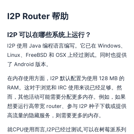
如何访问常规互联网上的 IRC、BitTorrent 或其他服务？
Reseeds（种子节点）
I2P Router 帮助
我的 router 已经运行了几分钟，但是连接数为零或者非常
少
I2P 可以在哪些系统上运行？
如何手动重新播种？
隐私安全
I2P 使用 Java 编程语言编写。它已在 Windows、
我的 router 是通向常规互联网的"出口节点"(outproxy)
Linux、FreeBSD 和 OSX 上经过测试。同时也提供
吗?我不希望它成为出口节点。
了 Android 版本。
通过分析网络流量是否容易检测到 I2P 的使用？
使用 I2P 安全吗？
在内存使用方面，I2P 默认配置为使用 128 MB 的
我在 router 控制台中看到了所有其他 I2P 节点的 IP 地
RAM。这对于浏览和 IRC 使用来说已经足够。然
址。这是否意味着我的 IP 地址也会被其他人看到？
而，其他活动可能需要分配更多内存。例如，如果
使用出口代理安全吗？
想要运行高带宽 router、参与 I2P 种子下载或提供
关于"去匿名化"攻击怎么样？
高流量的隐藏服务，则需要更多的内存。
互联网访问/性能
我无法通过 I2P 访问常规互联网站点。
就CPU使用而言,I2P已经过测试,可以在树莓派系列