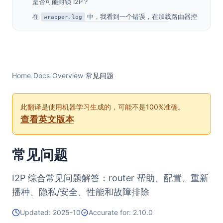
是否可能封锁 I2P？
在
中，我看到一个错误，在加载路由器控
wrapper.log
制台时显示 “
”
Protocol family unavailable
I2P 内的大多数 I2P 站点都无法访问？
为什么 I2P 监听 32000 端口？
如何配置我的浏览器？
Home
/
Docs
/
Overview
/
常见问题
如何在 I2P 内连接到 IRC？
如何设置我自己的 I2P 站点？
此翻译是使用机器学习生成的，可能不是100%准确。
如果我在家里的 I2P 上托管一个只包含 HTML 和 CSS 的
查看英文版本
网站，这样做危险吗？
I2P 如何找到 “.i2p” 网站？
常见问题
如何向地址簿添加地址？
I2P 使用哪些端口？
I2P 综合常见问题解答：router 帮助、配置、重新
如何从其他机器访问 web 控制台或为其设置密码保护？
播种、隐私/安全、性能和故障排除
如何在其他机器上使用应用程序？
Updated: 2025-10
Accurate for: 2.10.0
是否可以将 I2P 用作 SOCKS 代理？