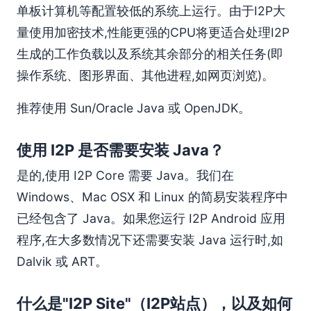
我无法通过 I2P 访问 https:// 或 ftp:// 站点。
单板计算机等配置较低的系统上运行。由于I2P大
为什么我的 router 占用过多 CPU？
量使用加密技术,性能更强的CPU将更适合处理I2P
我的活跃节点/已知节点/参与的隧道/连接数/带宽随时间变
生成的工作负载以及系统其余部分的相关任务(即
化很大！有什么问题吗？
操作系统、图形界面、其他进程,如网页浏览)。
与常规互联网相比，是什么导致 I2P 上的下载、种子、网
页浏览和其他所有操作都变慢？
推荐使用 Sun/Oracle Java 或 OpenJDK。
我认为我发现了一个错误，我可以在哪里报告它？
我有一个问题！
使用 I2P 是否需要安装 Java？
是的,使用 I2P Core 需要 Java。我们在
Windows、Mac OSX 和 Linux 的简易安装程序中
已经包含了 Java。如果您运行 I2P Android 应用
程序,在大多数情况下还需要安装 Java 运行时,如
Dalvik 或 ART。
什么是"I2P Site"（I2P站点），以及如何