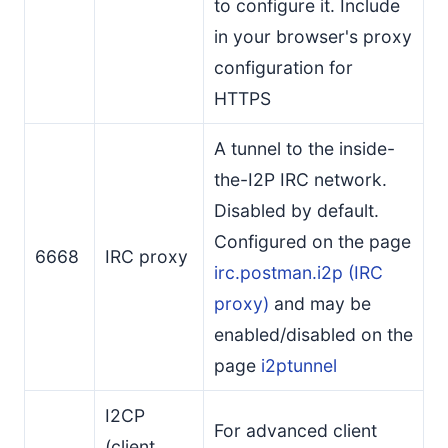
to configure it. Include
in your browser's proxy
configuration for
HTTPS
A tunnel to the inside-
the-I2P IRC network.
Disabled by default.
Configured on the page
6668
IRC proxy
irc.postman.i2p (IRC
proxy)
and may be
enabled/disabled on the
page
i2ptunnel
I2CP
For advanced client
(client