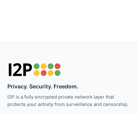
Privacy. Security. Freedom.
I2P is a fully encrypted private network layer that
protects your activity from surveillance and censorship.
保持关注 I2P 新闻：
订阅