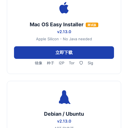
Mac OS Easy Installer
测试版
v2.13.0
Apple Silicon - No Java needed
立即下载
镜像
种子
I2P
Tor
Sig
Debian / Ubuntu
v2.13.0