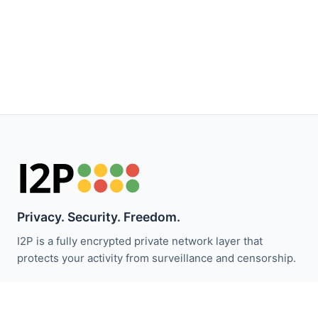
Privacy. Security. Freedom.
I2P is a fully encrypted private network layer that
protects your activity from surveillance and censorship.
保持关注 I2P 新闻：
订阅